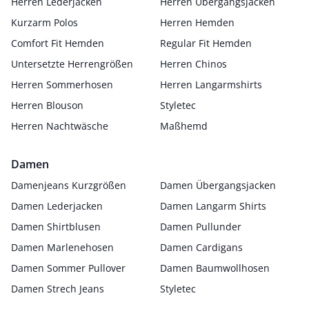
Herren Lederjacken
Herren Übergangsjacken
Kurzarm Polos
Herren Hemden
Comfort Fit Hemden
Regular Fit Hemden
Untersetzte Herrengrößen
Herren Chinos
Herren Sommerhosen
Herren Langarmshirts
Herren Blouson
Styletec
Herren Nachtwäsche
Maßhemd
Damen
Damenjeans Kurzgrößen
Damen Übergangsjacken
Damen Lederjacken
Damen Langarm Shirts
Damen Shirtblusen
Damen Pullunder
Damen Marlenehosen
Damen Cardigans
Damen Sommer Pullover
Damen Baumwollhosen
Damen Strech Jeans
Styletec