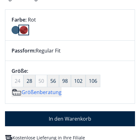
Farbauswahl:
aktuell ausgewählt:
Farbe:
Rot
Farbe Rot ausgewählt
Passform:
Regular Fit
Dieser Artikel hat die Passform Regular Fit. für Infor
Größenauswahl:
Größe:
nichts ausgewählt
24
28
50
56
98
102
106
Größenberatung
In den Warenkorb
Kostenlose Lieferung in Ihre Filiale