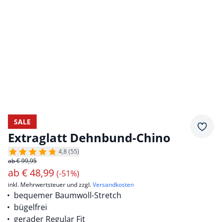
SALE
Merkz
Extraglatt Dehnbund-Chino
4,8 (55)
ab € 99,95
ab
€
48,99
(-51%)
inkl. Mehrwertsteuer und zzgl.
Versandkosten
bequemer Baumwoll-Stretch
bügelfrei
gerader Regular Fit