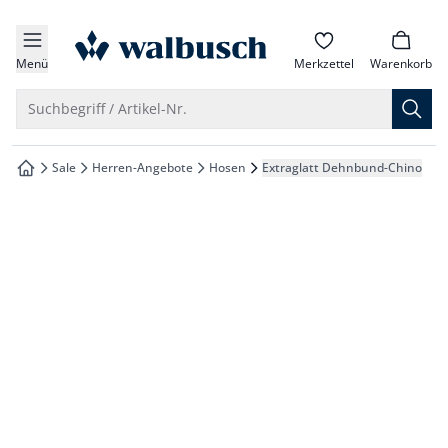
che springen
zur Startseite
vigation springen
Menü
Merkzettel
Warenkorb
inhalt springen
Suche öffnen
Suchbegriff / Artikel-Nr.
oter springen
Sale
Herren-Angebote
Hosen
Extraglatt Dehnbund-Chino
zur Startseite
hnellanmeldung springen