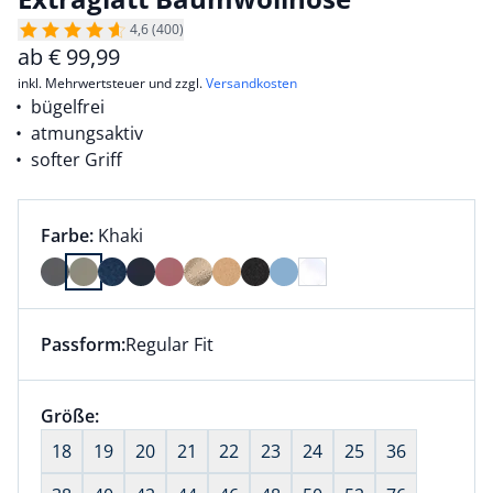
4,6 (400)
ab
€
99,99
inkl. Mehrwertsteuer und zzgl.
Versandkosten
bügelfrei
atmungsaktiv
softer Griff
Farbauswahl:
aktuell ausgewählt:
Farbe:
Khaki
Farbe Khaki ausgewählt
Passform:
Regular Fit
Dieser Artikel hat die Passform Regular Fit. für Infor
Größenauswahl:
Größe:
nichts ausgewählt
18
19
20
21
22
23
24
25
36