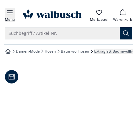
che springen
zur Startseite
vigation springen
Menü
Merkzettel
Warenkorb
inhalt springen
Suche öffnen
Suchbegriff / Artikel-Nr.
oter springen
Damen-Mode
Hosen
Baumwollhosen
Extraglatt Baumwollhos
zur Startseite
hnellanmeldung springen
Video