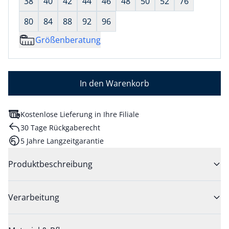
38
40
42
44
46
48
50
52
76
80
84
88
92
96
Größenberatung
In den Warenkorb
Kostenlose Lieferung in Ihre Filiale
30 Tage Rückgaberecht
5 Jahre Langzeitgarantie
Produktbeschreibung
Verarbeitung