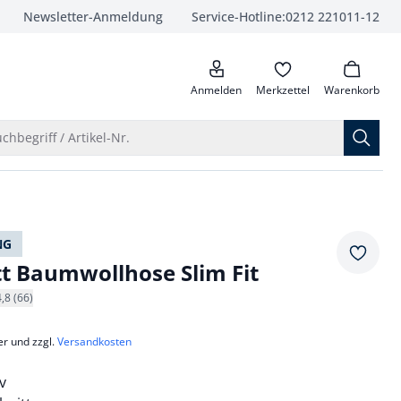
Newsletter-Anmeldung
Service-Hotline:
0212 221011-12
anrufen
Anmelden
Merkzettel
Warenkorb
Suche öffnen
chbegriff / Artikel-Nr.
NG
Merkze
tt Baumwollhose Slim Fit
4,8 (66)
er und zzgl.
Versandkosten
v