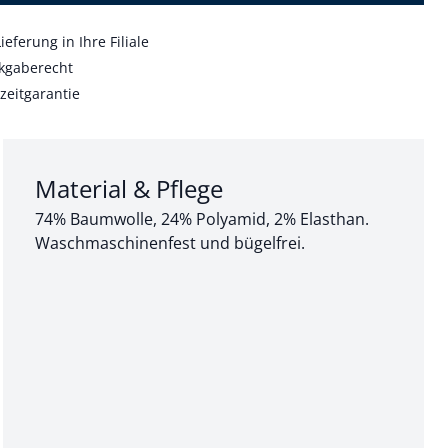
ieferung in Ihre Filiale
kgaberecht
zeitgarantie
Abschnitt 3 von 3:
Material & Pflege
74% Baumwolle, 24% Polyamid, 2% Elasthan.
Waschmaschinenfest und bügelfrei.