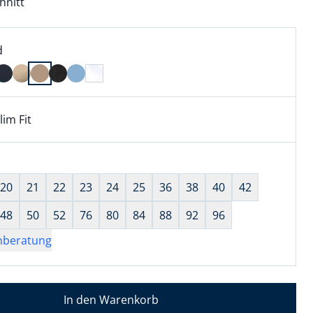
hnitt
l:
ell ausgewählt:
d
 ausgewählt
lim Fit
kel hat die Passform Slim Fit. für Informationen zu Passfor
wahl:
hts ausgewählt
20
21
22
23
24
25
36
38
40
42
48
50
52
76
80
84
88
92
96
nberatung
In den Warenkorb