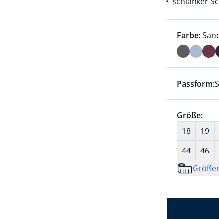
schlanker Sc
Farbauswah
aktu
Farbe:
San
Farbe Sand
Passform:
S
Dieser Arti
Größenaus
Größe:
nic
18
19
44
46
Größe