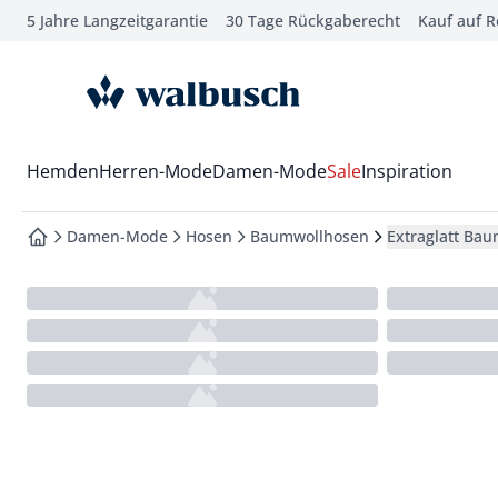
5 Jahre Langzeitgarantie
30 Tage Rückgaberecht
Kauf auf 
che springen
vigation springen
zur Startseite
inhalt springen
oter springen
Wechsel in das Menü mit Pfeil-Runter Taste
Hemden
Herren-Mode
Damen-Mode
Sale
Inspiration
hnellanmeldung springen
Damen-Mode
Hosen
Baumwollhosen
Extraglatt Bau
zur Startseite