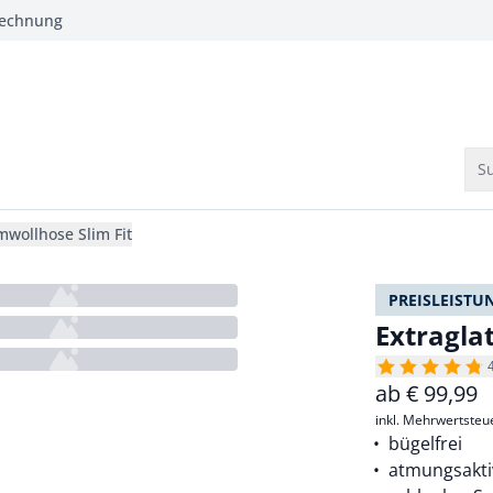
Rechnung
Su
mwollhose Slim Fit
PREISLEISTU
Extragla
ab
€
99,99
inkl. Mehrwertsteu
bügelfrei
atmungsakti