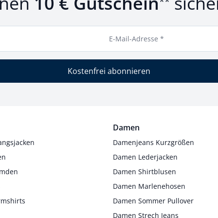
inen
10 € Gutschein
siche
**
E-Mail-Adresse *
Kostenfrei abonnieren
Damen
angsjacken
Damenjeans Kurzgrößen
en
Damen Lederjacken
Hemden
Damen Shirtblusen
s
Damen Marlenehosen
rmshirts
Damen Sommer Pullover
Damen Strech Jeans