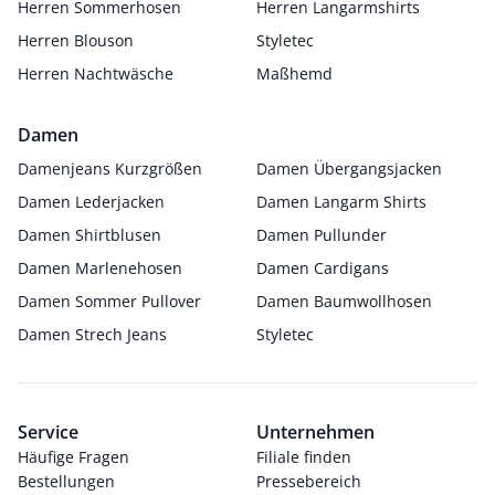
Herren Sommerhosen
Herren Langarmshirts
Herren Blouson
Styletec
Herren Nachtwäsche
Maßhemd
Damen
Damenjeans Kurzgrößen
Damen Übergangsjacken
Damen Lederjacken
Damen Langarm Shirts
Damen Shirtblusen
Damen Pullunder
Damen Marlenehosen
Damen Cardigans
Damen Sommer Pullover
Damen Baumwollhosen
Damen Strech Jeans
Styletec
Service
Unternehmen
Häufige Fragen
Filiale finden
Bestellungen
Pressebereich