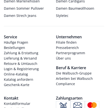
Damen Marlenehosen
Damen Cardigans
Damen Sommer Pullover
Damen Baumwollhosen
Damen Strech Jeans
Styletec
Service
Unternehmen
Häufige Fragen
Filiale finden
Bestellungen
Pressebereich
Zahlung & Erstattung
Partnerprogramm
Lieferung & Versand
Über uns
Retoure & Umtausch
Beruf & Karriere
Login & Registrierung
Die Walbusch-Gruppe
Online-Katalog
Arbeiten bei Walbusch
Katalog anfordern
Compliance
Geschenk-Karte
Kontakt
Zahlungsarten
Kontaktformular