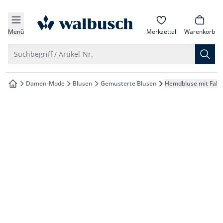
che springen
zur Startseite
vigation springen
Menü
Merkzettel
Warenkorb
inhalt springen
Suche öffnen
Suchbegriff / Artikel-Nr.
oter springen
Damen-Mode
Blusen
Gemusterte Blusen
Hemdbluse mit Falt
zur Startseite
hnellanmeldung springen