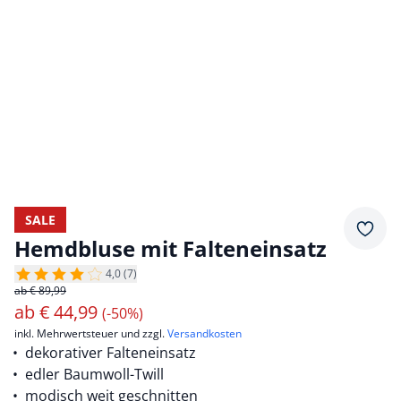
SALE
Merkz
Hemdbluse mit Falteneinsatz
4,0 (7)
ab € 89,99
ab
€
44,99
(-50%)
inkl. Mehrwertsteuer und zzgl.
Versandkosten
dekorativer Falteneinsatz
edler Baumwoll-Twill
modisch weit geschnitten