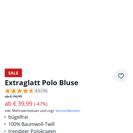
SALE
Merkz
Extraglatt Polo Bluse
4,6 (16)
ab € 74,99
ab
€
39,99
(-47%)
inkl. Mehrwertsteuer und zzgl.
Versandkosten
bügelfrei
100% Baumwoll-Twill
trendiger Polokragen