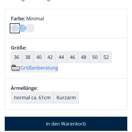
Farbauswahl:
aktuell ausgewählt:
Farbe:
Minimal
Farbe Minimal ausgewählt
Größenauswahl:
Größe:
nichts ausgewählt
36
38
40
42
44
46
48
50
52
Größenberatung
Größenauswahl:
Ärmellänge:
nichts ausgewählt
normal ca. 61cm
Kurzarm
In den Warenkorb