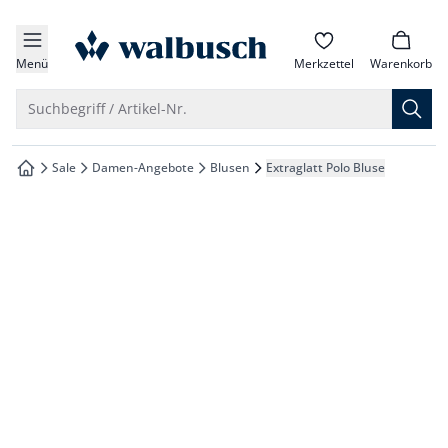
che springen
zur Startseite
vigation springen
Menü
Merkzettel
Warenkorb
inhalt springen
Suche öffnen
Suchbegriff / Artikel-Nr.
oter springen
Sale
Damen-Angebote
Blusen
Extraglatt Polo Bluse
zur Startseite
hnellanmeldung springen