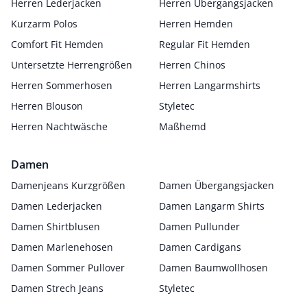
Herren Lederjacken
Herren Übergangsjacken
Kurzarm Polos
Herren Hemden
Comfort Fit Hemden
Regular Fit Hemden
Untersetzte Herrengrößen
Herren Chinos
Herren Sommerhosen
Herren Langarmshirts
Herren Blouson
Styletec
Herren Nachtwäsche
Maßhemd
Damen
Damenjeans Kurzgrößen
Damen Übergangsjacken
Damen Lederjacken
Damen Langarm Shirts
Damen Shirtblusen
Damen Pullunder
Damen Marlenehosen
Damen Cardigans
Damen Sommer Pullover
Damen Baumwollhosen
Damen Strech Jeans
Styletec