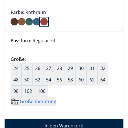
Farbauswahl:
aktuell ausgewählt:
Farbe:
Rotbraun
Farbe Rotbraun ausgewählt
Passform:
Regular Fit
Dieser Artikel hat die Passform Regular Fit. für Infor
Größenauswahl:
Größe:
nichts ausgewählt
24
25
26
27
28
29
30
31
32
48
50
52
54
56
58
60
62
64
98
102
106
Größenberatung
In den Warenkorb