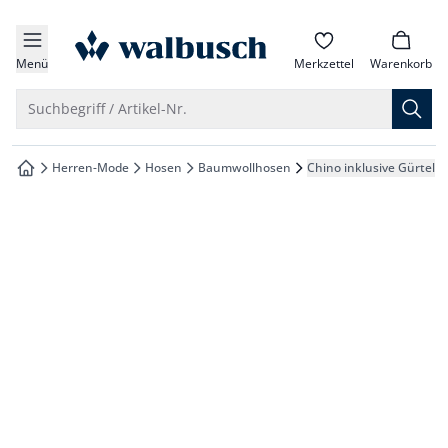
che springen
zur Startseite
vigation springen
Menü
Merkzettel
Warenkorb
inhalt springen
Suche öffnen
Suchbegriff / Artikel-Nr.
oter springen
Herren-Mode
Hosen
Baumwollhosen
Chino inklusive Gürtel
zur Startseite
hnellanmeldung springen