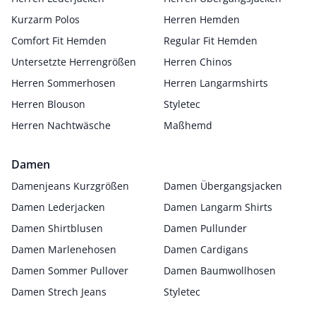
Kurzarm Polos
Herren Hemden
Comfort Fit Hemden
Regular Fit Hemden
Untersetzte Herrengrößen
Herren Chinos
Herren Sommerhosen
Herren Langarmshirts
Herren Blouson
Styletec
Herren Nachtwäsche
Maßhemd
Damen
Damenjeans Kurzgrößen
Damen Übergangsjacken
Damen Lederjacken
Damen Langarm Shirts
Damen Shirtblusen
Damen Pullunder
Damen Marlenehosen
Damen Cardigans
Damen Sommer Pullover
Damen Baumwollhosen
Damen Strech Jeans
Styletec