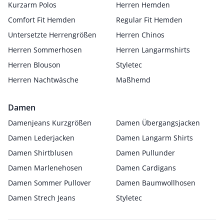
Kurzarm Polos
Herren Hemden
Comfort Fit Hemden
Regular Fit Hemden
Untersetzte Herrengrößen
Herren Chinos
Herren Sommerhosen
Herren Langarmshirts
Herren Blouson
Styletec
Herren Nachtwäsche
Maßhemd
Damen
Damenjeans Kurzgrößen
Damen Übergangsjacken
Damen Lederjacken
Damen Langarm Shirts
Damen Shirtblusen
Damen Pullunder
Damen Marlenehosen
Damen Cardigans
Damen Sommer Pullover
Damen Baumwollhosen
Damen Strech Jeans
Styletec