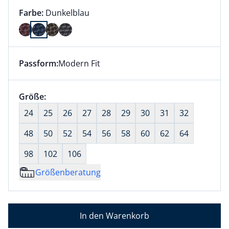
Farbauswahl:
aktuell ausgewählt:
Farbe:
Dunkelblau
Farbe Dunkelblau ausgewählt
Passform:
Modern Fit
Dieser Artikel hat die Passform Modern Fit. für Infor
Größenauswahl:
Größe:
nichts ausgewählt
24
25
26
27
28
29
30
31
32
48
50
52
54
56
58
60
62
64
98
102
106
Größenberatung
In den Warenkorb