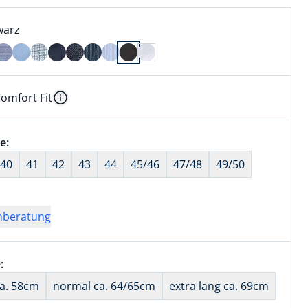
l:
ell ausgewählt:
warz
arz ausgewählt
omfort Fit
kel hat die Passform Comfort Fit. für Informationen zu Pas
Information
wahl:
e:
nichts ausgewählt
40
41
42
43
44
45/46
47/48
49/50
nberatung
wahl:
:
nichts ausgewählt
ca. 58cm
normal ca. 64/65cm
extra lang ca. 69cm