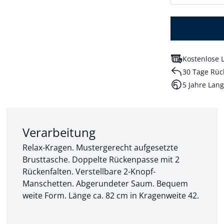
Kostenlose L
30 Tage Rüc
5 Jahre Lang
Abschnitt 2 von 3:
Verarbeitung
Relax-Kragen. Mustergerecht aufgesetzte
Brusttasche. Doppelte Rückenpasse mit 2
Rückenfalten. Verstellbare 2-Knopf-
Manschetten. Abgerundeter Saum. Bequem
weite Form. Länge ca. 82 cm in Kragenweite 42.