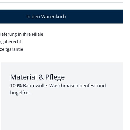
In den Warenkorb
ieferung in Ihre Filiale
kgaberecht
zeitgarantie
Abschnitt 3 von 3:
Material & Pflege
100% Baumwolle. Waschmaschinenfest und
bügelfrei.