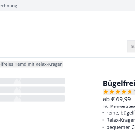
Rechnung
Su
lfreies Hemd mit Relax-Kragen
Bügelfre
ab
€
69,99
inkl. Mehrwertsteu
reine, bügel
Relax-Krage
bequemer Co