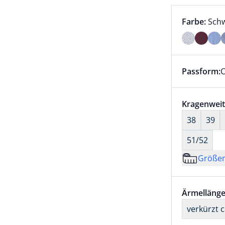
Farbauswah
aktu
Farbe:
Sch
Farbe Schw
Passform:
C
Dieser Arti
Größenaus
Kragenweit
38
39
51/52
Größe
Größenaus
Ärmellänge
verkürzt 