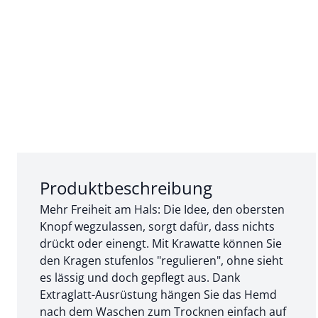
Abschnitt 1 von 3:
Produktbeschreibung
Mehr Freiheit am Hals: Die Idee, den obersten
Knopf wegzulassen, sorgt dafür, dass nichts
drückt oder einengt. Mit Krawatte können Sie
den Kragen stufenlos "regulieren", ohne sieht
es lässig und doch gepflegt aus. Dank
Extraglatt-Ausrüstung hängen Sie das Hemd
nach dem Waschen zum Trocknen einfach auf