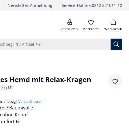
Newsletter-Anmeldung
Service-Hotline:
0212 221011-12
anrufen
Anmelden
Merkzettel
Warenkorb
Suche öffnen
chbegriff / Artikel-Nr.
ies Hemd mit Relax-Kragen
Merkze
4,7 (811)
er und zzgl.
Versandkosten
freie Baumwolle
n ohne Knopf
mfort Fit