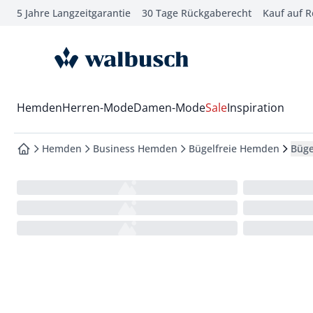
5 Jahre Langzeitgarantie
30 Tage Rückgaberecht
Kauf auf 
che springen
vigation springen
zur Startseite
inhalt springen
oter springen
Wechsel in das Menü mit Pfeil-Runter Taste
Hemden
Herren-Mode
Damen-Mode
Sale
Inspiration
hnellanmeldung springen
Hemden
Business Hemden
Bügelfreie Hemden
Büge
zur Startseite