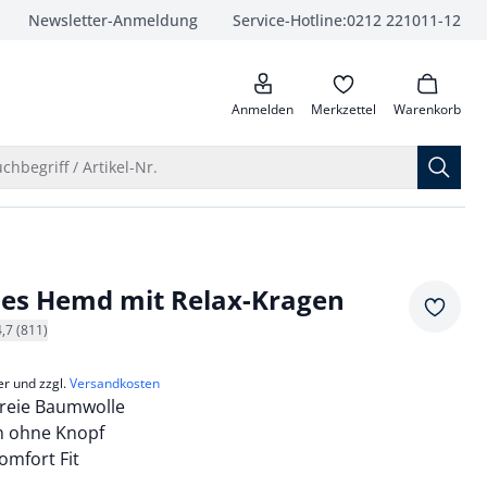
Newsletter-Anmeldung
Service-Hotline:
0212 221011-12
anrufen
Anmelden
Merkzettel
Warenkorb
Suche öffnen
chbegriff / Artikel-Nr.
ies Hemd mit Relax-Kragen
Merkze
4,7 (811)
er und zzgl.
Versandkosten
freie Baumwolle
n ohne Knopf
mfort Fit