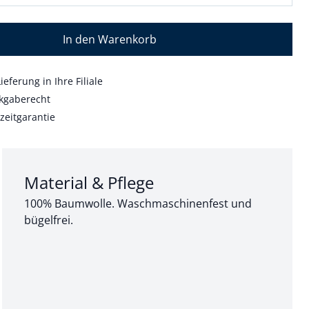
In den Warenkorb
ieferung in Ihre Filiale
kgaberecht
zeitgarantie
Abschnitt 3 von 3:
Material & Pflege
100% Baumwolle. Waschmaschinenfest und
bügelfrei.