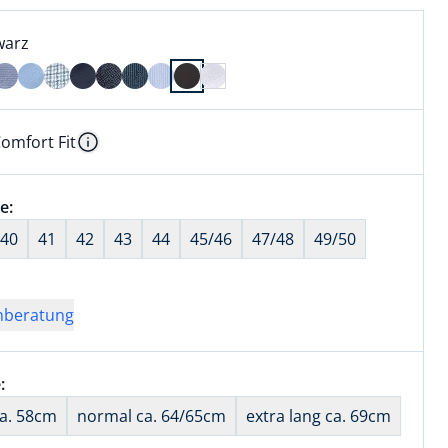
l:
ell ausgewählt:
warz
arz ausgewählt
omfort Fit
kel hat die Passform Comfort Fit. für Informationen zu Pas
Information
wahl:
e:
nichts ausgewählt
40
41
42
43
44
45/46
47/48
49/50
nberatung
wahl:
:
nichts ausgewählt
ca. 58cm
normal ca. 64/65cm
extra lang ca. 69cm