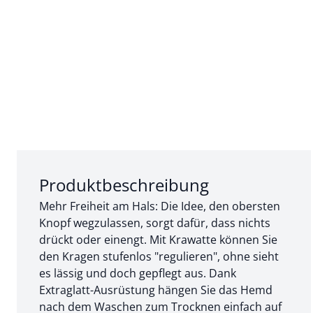
Abschnitt 1 von 3:
Produktbeschreibung
Mehr Freiheit am Hals: Die Idee, den obersten
Knopf wegzulassen, sorgt dafür, dass nichts
drückt oder einengt. Mit Krawatte können Sie
den Kragen stufenlos "regulieren", ohne sieht
es lässig und doch gepflegt aus. Dank
Extraglatt-Ausrüstung hängen Sie das Hemd
nach dem Waschen zum Trocknen einfach auf