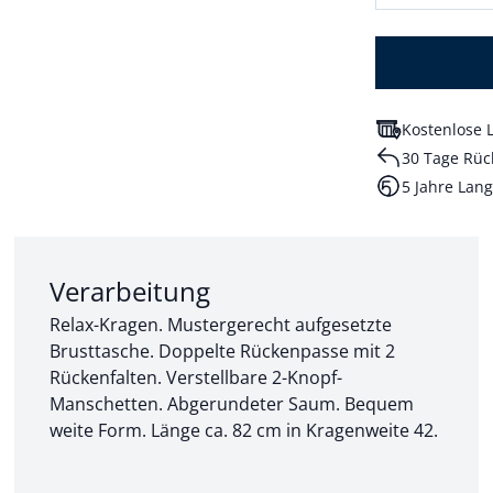
Kostenlose L
30 Tage Rüc
5 Jahre Lang
Abschnitt 2 von 3:
Verarbeitung
Relax-Kragen. Mustergerecht aufgesetzte
Brusttasche. Doppelte Rückenpasse mit 2
Rückenfalten. Verstellbare 2-Knopf-
Manschetten. Abgerundeter Saum. Bequem
weite Form. Länge ca. 82 cm in Kragenweite 42.