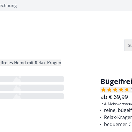
Rechnung
Su
lfreies Hemd mit Relax-Kragen
Bügelfre
ab
€
69,99
inkl. Mehrwertsteu
reine, bügel
Relax-Krage
bequemer Co