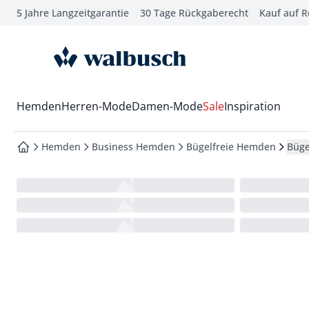
5 Jahre Langzeitgarantie
30 Tage Rückgaberecht
Kauf auf 
che springen
vigation springen
zur Startseite
inhalt springen
oter springen
Wechsel in das Menü mit Pfeil-Runter Taste
Hemden
Herren-Mode
Damen-Mode
Sale
Inspiration
hnellanmeldung springen
Hemden
Business Hemden
Bügelfreie Hemden
Büge
zur Startseite