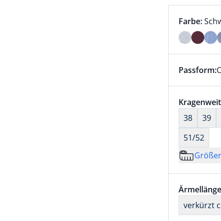
Farbauswah
aktu
Farbe:
Sch
Farbe Schw
Passform:
C
Dieser Arti
Größenaus
Kragenweit
38
39
51/52
Größe
Größenaus
Ärmellänge
verkürzt 