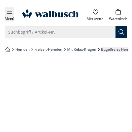
che springen
zur Startseite
vigation springen
Menü
Merkzettel
Warenkorb
inhalt springen
Suche öffnen
Suchbegriff / Artikel-Nr.
oter springen
Hemden
Freizeit-Hemden
Mit Relax-Kragen
Bügelfreies Hemd
zur Startseite
hnellanmeldung springen