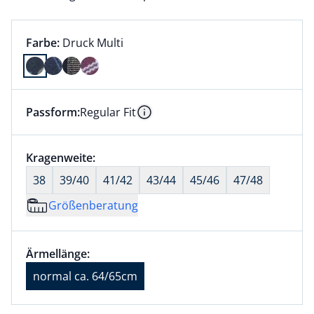
Farbauswahl:
aktuell ausgewählt:
Farbe:
Druck Multi
Farbe Druck Multi ausgewählt
Passform:
Regular Fit
Dieser Artikel hat die Passform Regular Fit. für Infor
Information
Größenauswahl:
Kragenweite:
nichts ausgewählt
38
39/40
41/42
43/44
45/46
47/48
Größenberatung
Größenauswahl:
Ärmellänge normal ca. 64/65cm ausgewählt
Ärmellänge:
aktuell ausgewählt: normal ca. 64/65cm
normal ca. 64/65cm