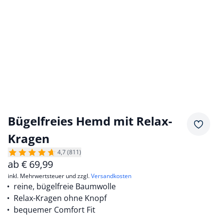
Bügelfreies Hemd mit Relax-
Merkz
Kragen
4,7 (811)
ab
€
69,99
inkl. Mehrwertsteuer und zzgl.
Versandkosten
reine, bügelfreie Baumwolle
Relax-Kragen ohne Knopf
bequemer Comfort Fit