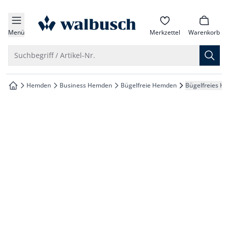
che springen
zur Startseite
vigation springen
Menü
Merkzettel
Warenkorb
inhalt springen
Suche öffnen
Suchbegriff / Artikel-Nr.
oter springen
Hemden
Business Hemden
Bügelfreie Hemden
Bügelfreies H
zur Startseite
hnellanmeldung springen