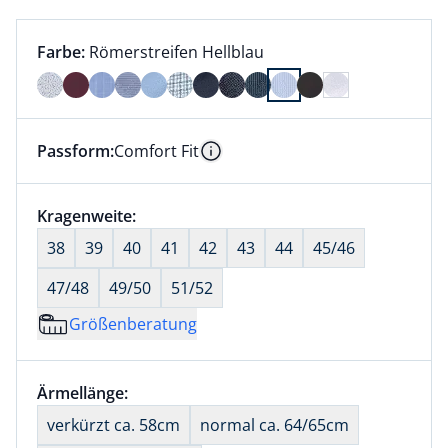
Farbauswahl:
aktuell ausgewählt:
Farbe:
Römerstreifen Hellblau
Farbe Römerstreifen Hellblau ausgewählt
Passform:
Comfort Fit
Dieser Artikel hat die Passform Comfort Fit. für Info
Information
Größenauswahl:
Kragenweite:
nichts ausgewählt
38
39
40
41
42
43
44
45/46
47/48
49/50
51/52
Größenberatung
Größenauswahl:
Ärmellänge:
nichts ausgewählt
verkürzt ca. 58cm
normal ca. 64/65cm