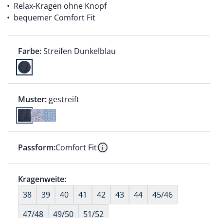
Relax-Kragen ohne Knopf
bequemer Comfort Fit
Farbauswahl:
aktuell ausgewählt:
Farbe:
Streifen Dunkelblau
Farbe Streifen Dunkelblau ausgewählt
Muster:
gestreift
Passform:
Comfort Fit
Dieser Artikel hat die Passform Comfort Fit. für Info
Information
Größenauswahl:
Kragenweite:
nichts ausgewählt
38
39
40
41
42
43
44
45/46
47/48
49/50
51/52