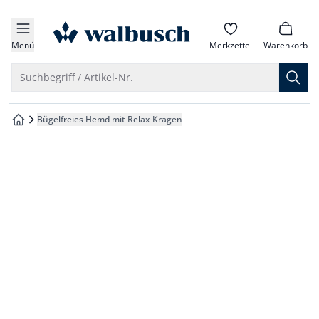
che springen
zur Startseite
vigation springen
Menü
Merkzettel
Warenkorb
inhalt springen
Suche öffnen
Suchbegriff / Artikel-Nr.
oter springen
Bügelfreies Hemd mit Relax-Kragen
zur Startseite
hnellanmeldung springen