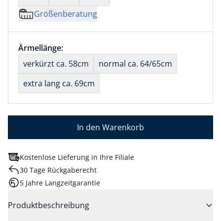
Größenberatung
Größenauswahl:
Ärmellänge:
nichts ausgewählt
verkürzt ca. 58cm
normal ca. 64/65cm
extra lang ca. 69cm
In den Warenkorb
Kostenlose Lieferung in Ihre Filiale
30 Tage Rückgaberecht
5 Jahre Langzeitgarantie
Produktbeschreibung