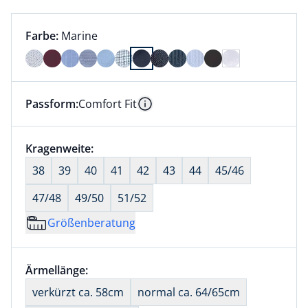
Farbauswahl:
aktuell ausgewählt:
Farbe:
Marine
Farbe Marine ausgewählt
Passform:
Comfort Fit
Dieser Artikel hat die Passform Comfort Fit. für Info
Information
Größenauswahl:
Kragenweite:
nichts ausgewählt
38
39
40
41
42
43
44
45/46
47/48
49/50
51/52
Größenberatung
Größenauswahl:
Ärmellänge:
nichts ausgewählt
verkürzt ca. 58cm
normal ca. 64/65cm