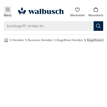
che springen
zur Startseite
vigation springen
Menü
Merkzettel
Warenkorb
inhalt springen
Suche öffnen
Suchbegriff / Artikel-Nr.
oter springen
Hemden
Business Hemden
Bügelfreie Hemden
Bügelfreies H
zur Startseite
hnellanmeldung springen