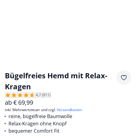
Bügelfreies Hemd mit Relax-
Merkz
Kragen
4,7 (811)
ab
€
69,99
inkl. Mehrwertsteuer und zzgl.
Versandkosten
reine, bügelfreie Baumwolle
Relax-Kragen ohne Knopf
bequemer Comfort Fit