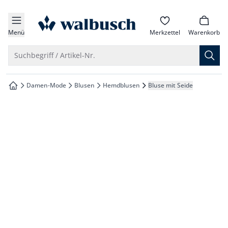
che springen
zur Startseite
vigation springen
Menü
Merkzettel
Warenkorb
inhalt springen
Suche öffnen
Suchbegriff / Artikel-Nr.
oter springen
Damen-Mode
Blusen
Hemdblusen
Bluse mit Seide
zur Startseite
hnellanmeldung springen