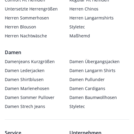
Untersetzte Herrengrößen
Herren Chinos
Herren Sommerhosen
Herren Langarmshirts
Herren Blouson
Styletec
Herren Nachtwäsche
Maßhemd
Damen
Damenjeans Kurzgrößen
Damen Übergangsjacken
Damen Lederjacken
Damen Langarm Shirts
Damen Shirtblusen
Damen Pullunder
Damen Marlenehosen
Damen Cardigans
Damen Sommer Pullover
Damen Baumwollhosen
Damen Strech Jeans
Styletec
Service
Unternehmen