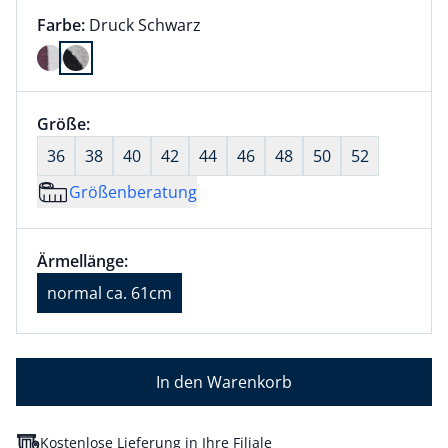
Farbauswahl:
aktuell ausgewählt:
Farbe:
Druck Schwarz
Farbe Druck Schwarz ausgewählt
Größenauswahl:
Größe:
nichts ausgewählt
36
38
40
42
44
46
48
50
52
Größenberatung
Größenauswahl:
Ärmellänge normal ca. 61cm ausgewählt
Ärmellänge:
aktuell ausgewählt: normal ca. 61cm
normal ca. 61cm
In den Warenkorb
Kostenlose Lieferung in Ihre Filiale