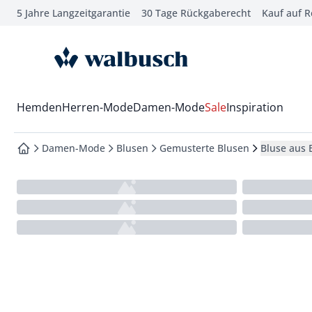
5 Jahre Langzeitgarantie
30 Tage Rückgaberecht
Kauf auf 
che springen
vigation springen
zur Startseite
inhalt springen
oter springen
Wechsel in das Menü mit Pfeil-Runter Taste
Hemden
Herren-Mode
Damen-Mode
Sale
Inspiration
hnellanmeldung springen
Damen-Mode
Blusen
Gemusterte Blusen
Bluse aus 
zur Startseite