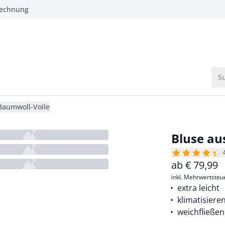
Rechnung
Su
Baumwoll-Voile
Bluse au
ab
€
79,99
inkl. Mehrwertsteu
extra leicht
klimatisiere
weichfließe