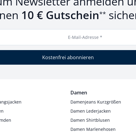
um Newsletter anmelden u
inen
10 € Gutschein
siche
**
E-Mail-Adresse *
Kostenfrei abonnieren
Damen
angsjacken
Damenjeans Kurzgrößen
en
Damen Lederjacken
Hemden
Damen Shirtblusen
s
Damen Marlenehosen