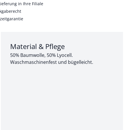
ieferung in Ihre Filiale
kgaberecht
zeitgarantie
Abschnitt 3 von 3:
Material & Pflege
50% Baumwolle, 50% Lyocell.
Waschmaschinenfest und bügelleicht.