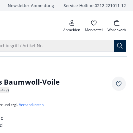
Newsletter-Anmeldung
Service-Hotline:
0212 221011-12
anrufen
Anmelden
Merkzettel
Warenkorb
Suche öffnen
chbegriff / Artikel-Nr.
s Baumwoll-Voile
Merkze
4,4 (7)
er und zzgl.
Versandkosten
nd
nd