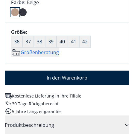
Farbauswahl:
aktuell ausgewählt:
Farbe:
Beige
Farbe Beige ausgewählt
Größenauswahl:
Größe:
nichts ausgewählt
36
37
38
39
40
41
42
Größenberatung
In den Warenkorb
Kostenlose Lieferung in Ihre Filiale
30 Tage Rückgaberecht
5 Jahre Langzeitgarantie
Produktbeschreibung