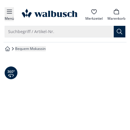
che springen
zur Startseite
vigation springen
Menü
Merkzettel
Warenkorb
inhalt springen
Suche öffnen
Suchbegriff / Artikel-Nr.
oter springen
Bequem Mokassin
zur Startseite
hnellanmeldung springen
360° Ansicht