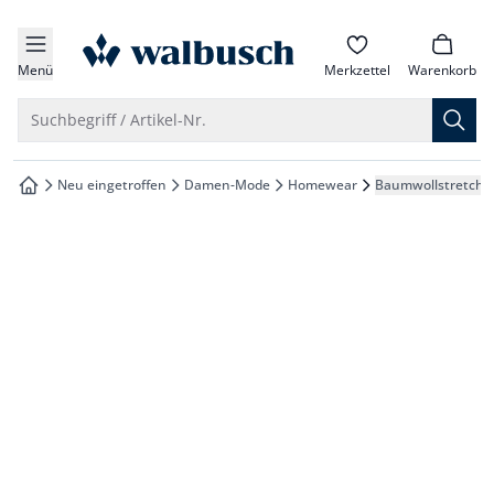
che springen
zur Startseite
vigation springen
Menü
Merkzettel
Warenkorb
inhalt springen
Suche öffnen
Suchbegriff / Artikel-Nr.
oter springen
Neu eingetroffen
Damen-Mode
Homewear
Baumwollstretch H
zur Startseite
hnellanmeldung springen