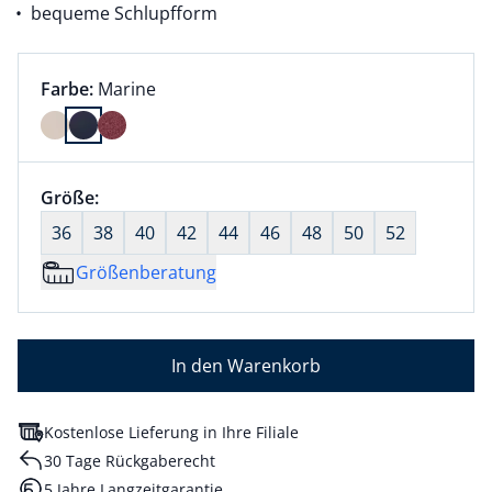
bequeme Schlupfform
Farbauswahl:
aktuell ausgewählt:
Farbe:
Marine
Farbe Marine ausgewählt
Größenauswahl:
Größe:
nichts ausgewählt
36
38
40
42
44
46
48
50
52
Größenberatung
In den Warenkorb
Kostenlose Lieferung in Ihre Filiale
30 Tage Rückgaberecht
5 Jahre Langzeitgarantie