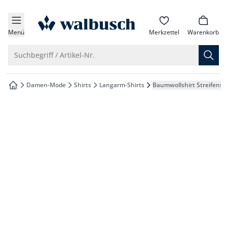
che springen
zur Startseite
vigation springen
Menü
Merkzettel
Warenkorb
inhalt springen
Suche öffnen
Suchbegriff / Artikel-Nr.
oter springen
Damen-Mode
Shirts
Langarm-Shirts
Baumwollshirt Streifenst
zur Startseite
hnellanmeldung springen