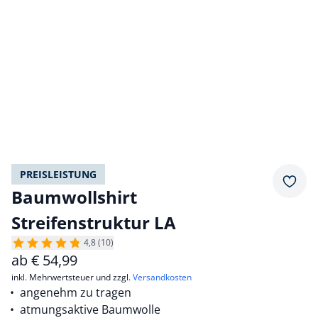
PREISLEISTUNG
Merkz
Baumwollshirt
Streifenstruktur LA
4,8 (10)
ab
€
54,99
inkl. Mehrwertsteuer und zzgl.
Versandkosten
angenehm zu tragen
atmungsaktive Baumwolle