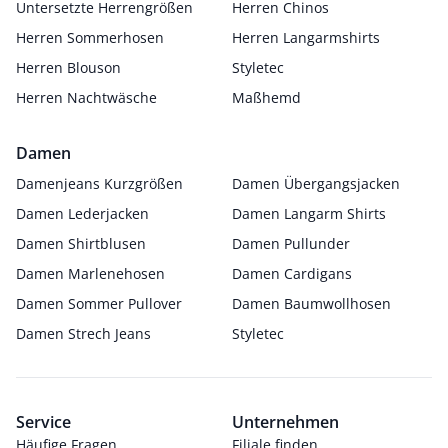
Untersetzte Herrengrößen
Herren Chinos
Herren Sommerhosen
Herren Langarmshirts
Herren Blouson
Styletec
Herren Nachtwäsche
Maßhemd
Damen
Damenjeans Kurzgrößen
Damen Übergangsjacken
Damen Lederjacken
Damen Langarm Shirts
Damen Shirtblusen
Damen Pullunder
Damen Marlenehosen
Damen Cardigans
Damen Sommer Pullover
Damen Baumwollhosen
Damen Strech Jeans
Styletec
Service
Unternehmen
Häufige Fragen
Filiale finden