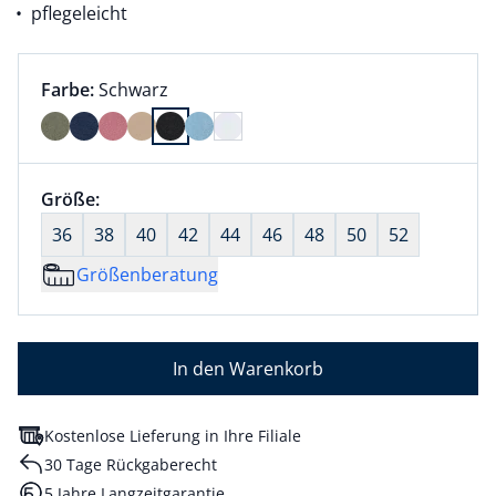
pflegeleicht
Farbauswahl:
aktuell ausgewählt:
Farbe:
Schwarz
Farbe Schwarz ausgewählt
Größenauswahl:
Größe:
nichts ausgewählt
36
38
40
42
44
46
48
50
52
Größenberatung
In den Warenkorb
Kostenlose Lieferung in Ihre Filiale
30 Tage Rückgaberecht
5 Jahre Langzeitgarantie