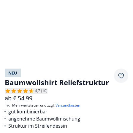
NEU
Merkz
Baumwollshirt Reliefstruktur
4,7 (10)
ab
€
54,99
inkl. Mehrwertsteuer und zzgl.
Versandkosten
gut kombinierbar
angenehme Baumwollmischung
Struktur im Streifendessin