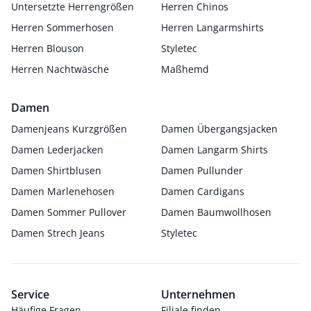
Untersetzte Herrengrößen
Herren Chinos
Herren Sommerhosen
Herren Langarmshirts
Herren Blouson
Styletec
Herren Nachtwäsche
Maßhemd
Damen
Damenjeans Kurzgrößen
Damen Übergangsjacken
Damen Lederjacken
Damen Langarm Shirts
Damen Shirtblusen
Damen Pullunder
Damen Marlenehosen
Damen Cardigans
Damen Sommer Pullover
Damen Baumwollhosen
Damen Strech Jeans
Styletec
Service
Unternehmen
Häufige Fragen
Filiale finden