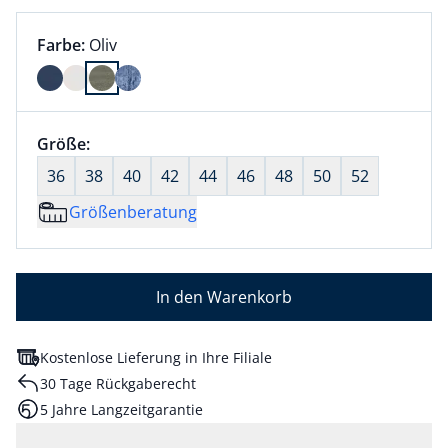
Farbauswahl:
aktuell ausgewählt:
Farbe:
Oliv
Farbe Oliv ausgewählt
Größenauswahl:
Größe:
nichts ausgewählt
36
38
40
42
44
46
48
50
52
Größenberatung
In den Warenkorb
Kostenlose Lieferung in Ihre Filiale
30 Tage Rückgaberecht
5 Jahre Langzeitgarantie