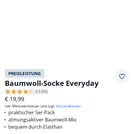
PREISLEISTUNG
Merkz
Baumwoll-Socke Everyday
4,3 (66)
€
19,99
inkl. Mehrwertsteuer und zzgl.
Versandkosten
praktischer 5er-Pack
atmungsaktiver Baumwoll-Mix
bequem durch Elasthan