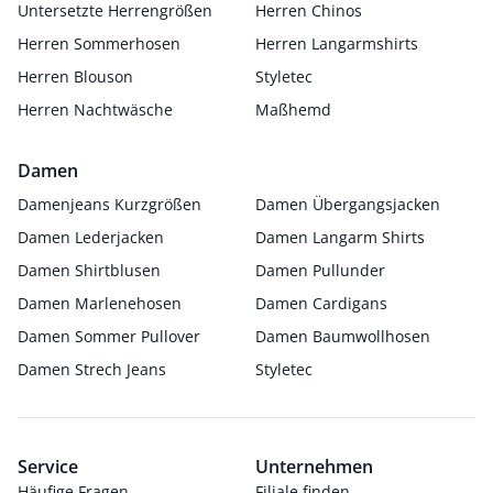
Untersetzte Herrengrößen
Herren Chinos
Herren Sommerhosen
Herren Langarmshirts
Herren Blouson
Styletec
Herren Nachtwäsche
Maßhemd
Damen
Damenjeans Kurzgrößen
Damen Übergangsjacken
Damen Lederjacken
Damen Langarm Shirts
Damen Shirtblusen
Damen Pullunder
Damen Marlenehosen
Damen Cardigans
Damen Sommer Pullover
Damen Baumwollhosen
Damen Strech Jeans
Styletec
Service
Unternehmen
Häufige Fragen
Filiale finden