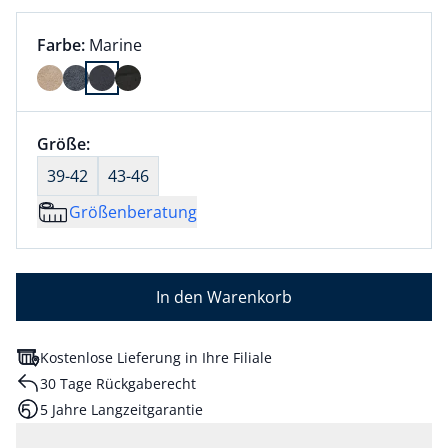
Farbauswahl:
aktuell ausgewählt:
Farbe:
Marine
Farbe Marine ausgewählt
Größenauswahl:
Größe:
nichts ausgewählt
39-42
43-46
Größenberatung
In den Warenkorb
Kostenlose Lieferung in Ihre Filiale
30 Tage Rückgaberecht
5 Jahre Langzeitgarantie