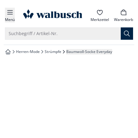
che springen
zur Startseite
vigation springen
Menü
Merkzettel
Warenkorb
inhalt springen
Suche öffnen
Suchbegriff / Artikel-Nr.
oter springen
Herren-Mode
Strümpfe
Baumwoll-Socke Everyday
zur Startseite
hnellanmeldung springen