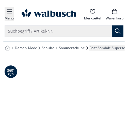
che springen
zur Startseite
vigation springen
Menü
Merkzettel
Warenkorb
inhalt springen
Suche öffnen
Suchbegriff / Artikel-Nr.
oter springen
Damen-Mode
Schuhe
Sommerschuhe
Bast Sandale Supersoft
zur Startseite
hnellanmeldung springen
360° Ansicht