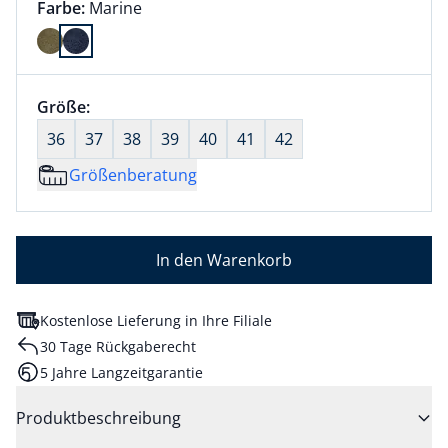
Farbauswahl:
aktuell ausgewählt:
Farbe:
Marine
Farbe Marine ausgewählt
Größenauswahl:
Größe:
nichts ausgewählt
36
37
38
39
40
41
42
Größenberatung
In den Warenkorb
Kostenlose Lieferung in Ihre Filiale
30 Tage Rückgaberecht
5 Jahre Langzeitgarantie
Produktbeschreibung