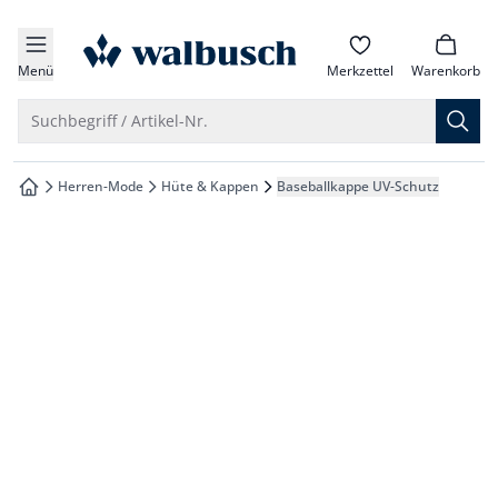
che springen
zur Startseite
vigation springen
Menü
Merkzettel
Warenkorb
inhalt springen
Suche öffnen
Suchbegriff / Artikel-Nr.
oter springen
Herren-Mode
Hüte & Kappen
Baseballkappe UV-Schutz
zur Startseite
hnellanmeldung springen