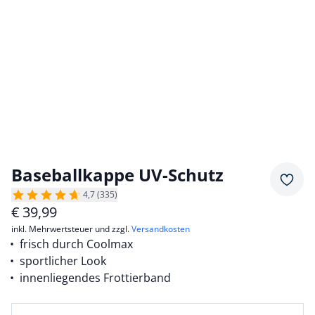
Baseballkappe UV-Schutz
Merkz
4,7 (335)
€
39,99
inkl. Mehrwertsteuer und zzgl.
Versandkosten
frisch durch Coolmax
sportlicher Look
innenliegendes Frottierband