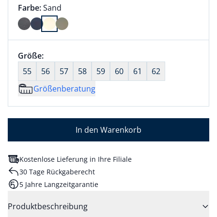
Farbauswahl:
aktuell ausgewählt:
Farbe:
Sand
Farbe Sand ausgewählt
Größenauswahl:
Größe:
nichts ausgewählt
55
56
57
58
59
60
61
62
Größenberatung
In den Warenkorb
Kostenlose Lieferung in Ihre Filiale
30 Tage Rückgaberecht
5 Jahre Langzeitgarantie
Produktbeschreibung