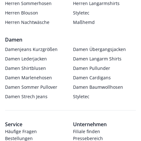
Herren Sommerhosen
Herren Langarmshirts
Herren Blouson
Styletec
Herren Nachtwäsche
Maßhemd
Damen
Damenjeans Kurzgrößen
Damen Übergangsjacken
Damen Lederjacken
Damen Langarm Shirts
Damen Shirtblusen
Damen Pullunder
Damen Marlenehosen
Damen Cardigans
Damen Sommer Pullover
Damen Baumwollhosen
Damen Strech Jeans
Styletec
Service
Unternehmen
Häufige Fragen
Filiale finden
Bestellungen
Pressebereich