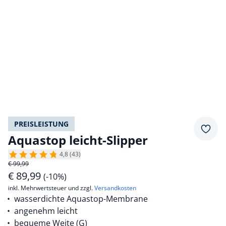
PREISLEISTUNG
Merkz
Aquastop leicht-Slipper
4,8 (43)
€ 99,99
€
89,99
(-10%)
inkl. Mehrwertsteuer und zzgl.
Versandkosten
wasserdichte Aquastop-Membrane
angenehm leicht
bequeme Weite (G)