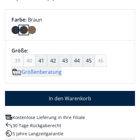
Farbauswahl:
aktuell ausgewählt:
Farbe:
Braun
Farbe Braun ausgewählt
Größenauswahl:
Größe:
nichts ausgewählt
39
40
41
42
43
44
45
46
Größenberatung
In den Warenkorb
Kostenlose Lieferung in Ihre Filiale
30 Tage Rückgaberecht
5 Jahre Langzeitgarantie