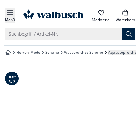
che springen
zur Startseite
vigation springen
Menü
Merkzettel
Warenkorb
inhalt springen
Suche öffnen
Suchbegriff / Artikel-Nr.
oter springen
Herren-Mode
Schuhe
Wasserdichte Schuhe
Aquastop leicht-S
zur Startseite
hnellanmeldung springen
360° Ansicht