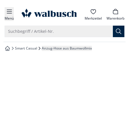
che springen
zur Startseite
vigation springen
Menü
Merkzettel
Warenkorb
inhalt springen
Suche öffnen
Suchbegriff / Artikel-Nr.
oter springen
Smart Casual
Anzug-Hose aus Baumwollmix
zur Startseite
hnellanmeldung springen