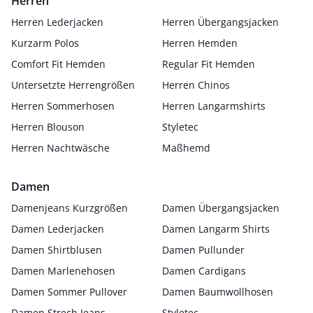
Herren
Herren Lederjacken
Herren Übergangsjacken
Kurzarm Polos
Herren Hemden
Comfort Fit Hemden
Regular Fit Hemden
Untersetzte Herrengrößen
Herren Chinos
Herren Sommerhosen
Herren Langarmshirts
Herren Blouson
Styletec
Herren Nachtwäsche
Maßhemd
Damen
Damenjeans Kurzgrößen
Damen Übergangsjacken
Damen Lederjacken
Damen Langarm Shirts
Damen Shirtblusen
Damen Pullunder
Damen Marlenehosen
Damen Cardigans
Damen Sommer Pullover
Damen Baumwollhosen
Damen Strech Jeans
Styletec