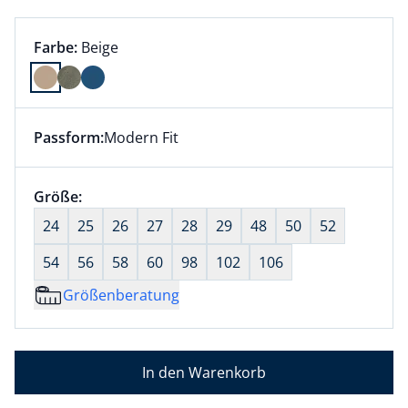
Farbauswahl:
aktuell ausgewählt:
Farbe:
Beige
Farbe Beige ausgewählt
Passform:
Modern Fit
Dieser Artikel hat die Passform Modern Fit. für Infor
Größenauswahl:
Größe:
nichts ausgewählt
24
25
26
27
28
29
48
50
52
54
56
58
60
98
102
106
Größenberatung
In den Warenkorb