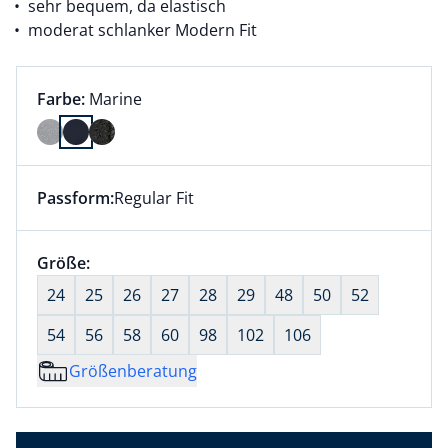
sehr bequem, da elastisch
moderat schlanker Modern Fit
Farbauswahl:
aktuell ausgewählt:
Farbe:
Marine
Farbe Marine ausgewählt
Passform:
Regular Fit
Dieser Artikel hat die Passform Regular Fit. für Infor
Größenauswahl:
Größe:
nichts ausgewählt
24
25
26
27
28
29
48
50
52
54
56
58
60
98
102
106
Größenberatung