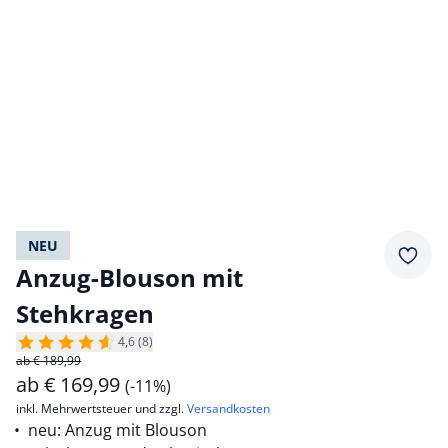
NEU
Merkz
Anzug-Blouson mit
Stehkragen
4,6 (8)
ab € 189,99
ab
€
169,99
(-11%)
inkl. Mehrwertsteuer und zzgl.
Versandkosten
neu: Anzug mit Blouson