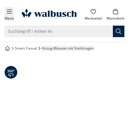
che springen
zur Startseite
vigation springen
Menü
Merkzettel
Warenkorb
inhalt springen
Suche öffnen
Suchbegriff / Artikel-Nr.
oter springen
Smart Casual
Anzug-Blouson mit Stehkragen
zur Startseite
hnellanmeldung springen
360° Ansicht