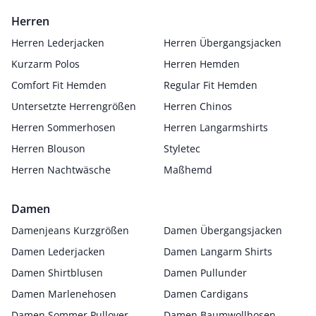
Herren
Herren Lederjacken
Herren Übergangsjacken
Kurzarm Polos
Herren Hemden
Comfort Fit Hemden
Regular Fit Hemden
Untersetzte Herrengrößen
Herren Chinos
Herren Sommerhosen
Herren Langarmshirts
Herren Blouson
Styletec
Herren Nachtwäsche
Maßhemd
Damen
Damenjeans Kurzgrößen
Damen Übergangsjacken
Damen Lederjacken
Damen Langarm Shirts
Damen Shirtblusen
Damen Pullunder
Damen Marlenehosen
Damen Cardigans
Damen Sommer Pullover
Damen Baumwollhosen