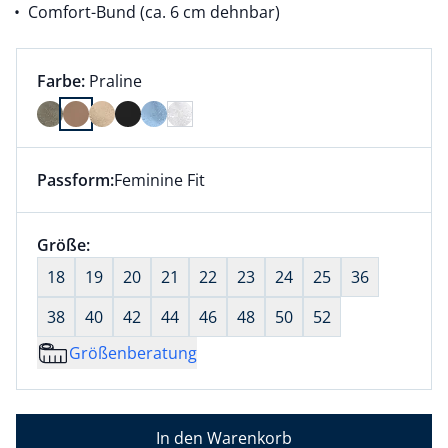
Comfort-Bund (ca. 6 cm dehnbar)
Farbauswahl:
aktuell ausgewählt:
Farbe:
Praline
Farbe Praline ausgewählt
Passform:
Feminine Fit
Dieser Artikel hat die Passform Feminine Fit. für Inf
Größenauswahl:
Größe:
nichts ausgewählt
18
19
20
21
22
23
24
25
36
38
40
42
44
46
48
50
52
Größenberatung
In den Warenkorb