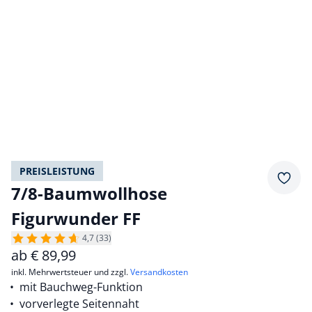
PREISLEISTUNG
Merkz
7/8-Baumwollhose
Figurwunder FF
4,7 (33)
ab
€
89,99
inkl. Mehrwertsteuer und zzgl.
Versandkosten
mit Bauchweg-Funktion
vorverlegte Seitennaht