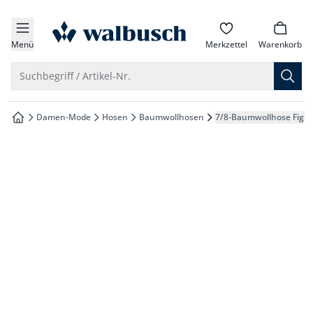
che springen
zur Startseite
vigation springen
Menü
Merkzettel
Warenkorb
inhalt springen
Suche öffnen
Suchbegriff / Artikel-Nr.
oter springen
Damen-Mode
Hosen
Baumwollhosen
7/8-Baumwollhose Figu
zur Startseite
hnellanmeldung springen