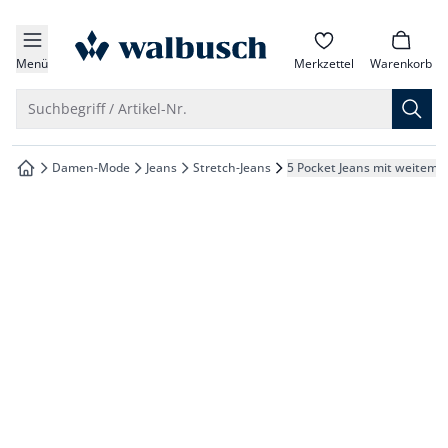
che springen
zur Startseite
vigation springen
Menü
Merkzettel
Warenkorb
inhalt springen
Suche öffnen
Suchbegriff / Artikel-Nr.
oter springen
Damen-Mode
Jeans
Stretch-Jeans
5 Pocket Jeans mit weitem 
zur Startseite
hnellanmeldung springen