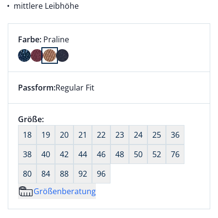
mittlere Leibhöhe
Farbauswahl:
aktuell ausgewählt:
Farbe:
Praline
Farbe Praline ausgewählt
Passform:
Regular Fit
Dieser Artikel hat die Passform Regular Fit. für Infor
Größenauswahl:
Größe:
nichts ausgewählt
18
19
20
21
22
23
24
25
36
38
40
42
44
46
48
50
52
76
80
84
88
92
96
Größenberatung