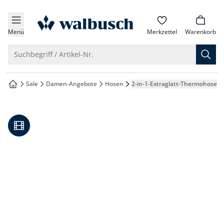
che springen
zur Startseite
vigation springen
Menü
Merkzettel
Warenkorb
inhalt springen
Suche öffnen
Suchbegriff / Artikel-Nr.
oter springen
Sale
Damen-Angebote
Hosen
2-in-1-Extraglatt-Thermohose
zur Startseite
hnellanmeldung springen
Video