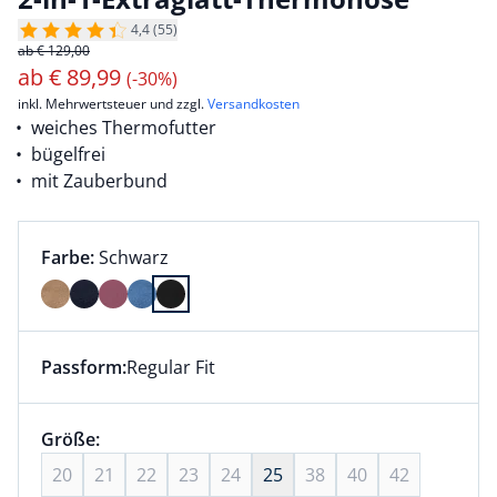
4,4 (55)
ab € 129,00
ab
€
89,99
(-30%)
inkl. Mehrwertsteuer und zzgl.
Versandkosten
weiches Thermofutter
bügelfrei
mit Zauberbund
Farbauswahl:
aktuell ausgewählt:
Farbe:
Schwarz
Farbe Schwarz ausgewählt
Passform:
Regular Fit
Dieser Artikel hat die Passform Regular Fit. für Infor
Größenauswahl:
Größe:
nichts ausgewählt
20
21
22
23
24
25
38
40
42