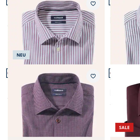
+2
Passform Regular Fit.
Passform Reg
Merkzettel
Regular Fit
Regular Fit
Hemd aus Royal-Oxford
Premium Ox
ab
€ 69,99
ab
€ 59,99
NEU
Artikel 5 von 12.
Artikel 6 von
+1
+2
Passform Regular Fit.
Passform Com
Merkzettel
Regular Fit
Comfort Fit
Bügelfreies Hemd mit Relax-Kragen
Bügelfreies
ab
€ 69,99
ab
€ 59,99
SALE