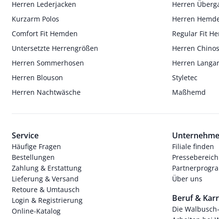
Herren Lederjacken
Herren Überg
Kurzarm Polos
Herren Hemd
Comfort Fit Hemden
Regular Fit 
Untersetzte Herrengrößen
Herren Chino
Herren Sommerhosen
Herren Langa
Herren Blouson
Styletec
Herren Nachtwäsche
Maßhemd
Service
Unternehm
Häufige Fragen
Filiale finden
Bestellungen
Pressebereich
Zahlung & Erstattung
Partnerprog
Lieferung & Versand
Über uns
Retoure & Umtausch
Beruf & Karr
Login & Registrierung
Die Walbusch
Online-Katalog