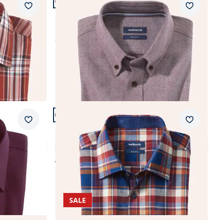
+1
Passform Regular Fit.
Merkzettel
Merkzet
Regular Fit
Kragen
Flanell-Hemd aus Baumwolle
ab
€ 59,99
Artikel 8 von 12.
+1
Passform Regular Fit.
Merkzettel
Merkzet
Regular Fit
-Kragen
Soft-Flanell-Hemd
5,0 (33)
ab € 69,99
ab
€ 54,99
(-21%)
SALE