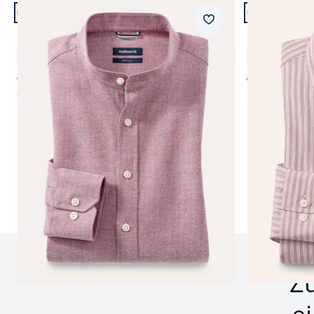
Artikel 9 von 12.
Artikel 10 vo
+2
Passform Regular Fit.
Passform Reg
Merkzettel
Regular Fit
Regular Fit
Flanell Stehkragen-Hemd
Hemd aus Ro
4,9 (14)
€ 69,99
ab € 69,99
ab
€ 69,95
ab
€ 29,99
(-
Seite 1 geladen. Zeige Produkte 1 bis 12 von 12.
Z