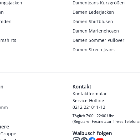
angsjacken
Damenjeans Kurzgrößen
en
Damen Lederjacken
Hemden
Damen Shirtblusen
s
Damen Marlenehosen
rmshirts
Damen Sommer Pullover
Damen Strech Jeans
en
Kontakt
Kontaktformular
Service-Hotline
0212 221011-12
ramm
Täglich 7:00 - 22:00 Uhr
(Regulärer Festnetztarif ihres Telefona
iere
Walbusch folgen
-Gruppe