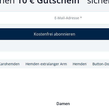
inen
10 € Gutschein
siche
E-Mail-Adresse *
Kostenfrei abonnieren
Karohemden
Hemden extralanger Arm
Hemden
Button-D
Damen