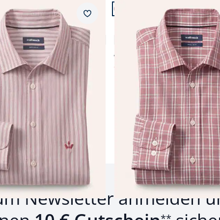
n 12.
Artikel 11 von 12.
ular Fit.
Passform Regular Fit.
Merkzettel
Regular Fit
yal-Oxford
Hemd aus Royal-Oxford
5,0 (1)
4,8 (6)
ab € 69,99
ab
€ 29,99
57%)
(-57%)
um Newsletter anmelden u
**