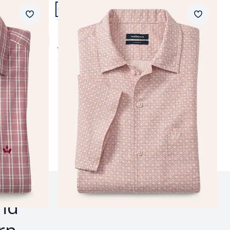
Artikel 12 von 12.
Passform Comfort Fit.
Merkzettel
Merkzet
Comfort Fit
Leinen-Mix Revers-Kragen-Hemd
ab € 69,99
ab
€ 39,99
(-43%)
nd