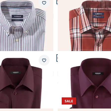
+1
ular Fit.
Passform Comfort Fit.
Merkzettel
Comfort Fit
ford-Hemd
Bügelfreies Hemd mit Kent-
4,2 (14)
ab
€ 69,99
 12.
Artikel 7 von 12.
+9
fort Fit.
Passform Comfort Fit.
Merkzettel
Comfort Fit
 Hemd mit Relax-Kragen
Bügelfreies Hemd mit Relax
4,8 (202)
4,7 (811)
ab
€ 69,99
SALE