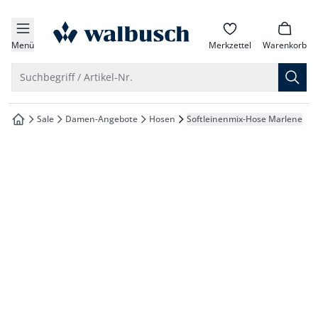
che springen
zur Startseite
vigation springen
Menü
Merkzettel
Warenkorb
inhalt springen
Suche öffnen
Suchbegriff / Artikel-Nr.
oter springen
Sale
Damen-Angebote
Hosen
Softleinenmix-Hose Marlene
zur Startseite
hnellanmeldung springen