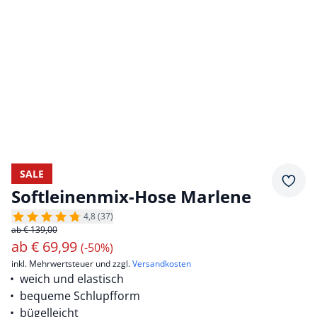
SALE
Merkz
Softleinenmix-Hose Marlene
4,8 (37)
ab € 139,00
ab
€
69,99
(-50%)
inkl. Mehrwertsteuer und zzgl.
Versandkosten
weich und elastisch
bequeme Schlupfform
bügelleicht