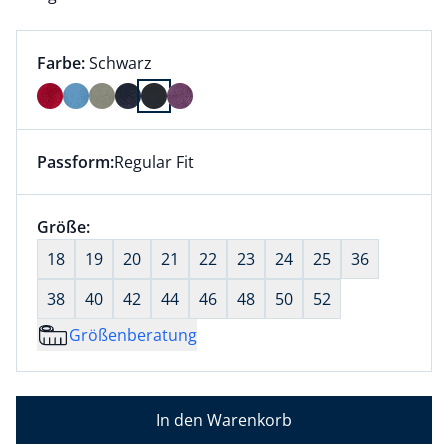
Farbauswahl:
aktuell ausgewählt:
Farbe:
Schwarz
Farbe Schwarz ausgewählt
Passform:
Regular Fit
Dieser Artikel hat die Passform Regular Fit. für Infor
Größenauswahl:
Größe:
nichts ausgewählt
18
19
20
21
22
23
24
25
36
38
40
42
44
46
48
50
52
Größenberatung
In den Warenkorb