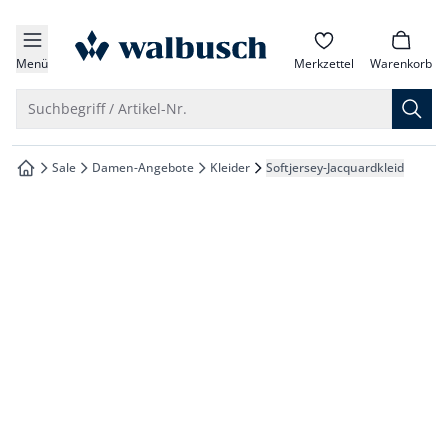
che springen
zur Startseite
vigation springen
Menü
Merkzettel
Warenkorb
inhalt springen
Suche öffnen
Suchbegriff / Artikel-Nr.
oter springen
Sale
Damen-Angebote
Kleider
Softjersey-Jacquardkleid
zur Startseite
hnellanmeldung springen