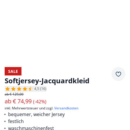
SALE
Merkz
Softjersey-Jacquardkleid
4,5 (16)
ab € 129,00
ab
€
74,99
(-42%)
inkl. Mehrwertsteuer und zzgl.
Versandkosten
bequemer, weicher Jersey
festlich
waschmaschinenfest