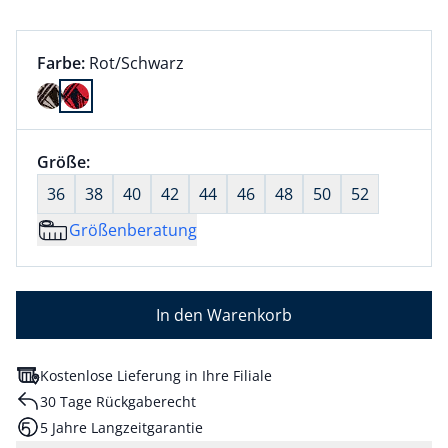
Farbauswahl:
aktuell ausgewählt:
Farbe:
Rot/Schwarz
Farbe Rot/Schwarz ausgewählt
Größenauswahl:
Größe:
nichts ausgewählt
36
38
40
42
44
46
48
50
52
Größenberatung
In den Warenkorb
Kostenlose Lieferung in Ihre Filiale
30 Tage Rückgaberecht
5 Jahre Langzeitgarantie