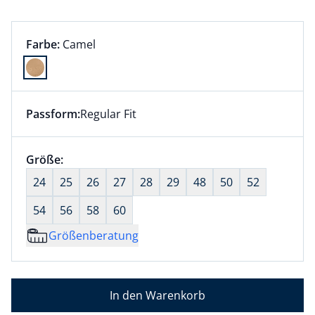
Farbauswahl:
aktuell ausgewählt:
Farbe:
Camel
Farbe Camel ausgewählt
Passform:
Regular Fit
Dieser Artikel hat die Passform Regular Fit. für Infor
Größenauswahl:
Größe:
nichts ausgewählt
24
25
26
27
28
29
48
50
52
54
56
58
60
Größenberatung
In den Warenkorb