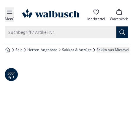
che springen
zur Startseite
vigation springen
Menü
Merkzettel
Warenkorb
inhalt springen
Suche öffnen
Suchbegriff / Artikel-Nr.
oter springen
Sale
Herren-Angebote
Sakkos & Anzüge
Sakko aus Microvelo
zur Startseite
hnellanmeldung springen
360° Ansicht