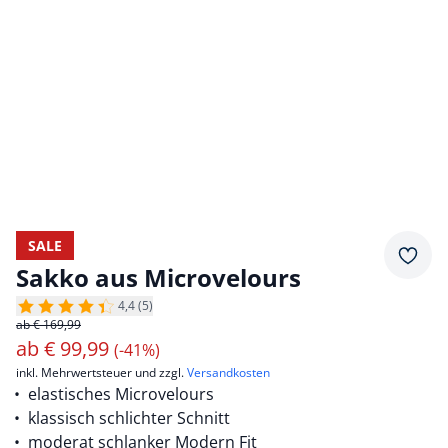
SALE
Merkz
Sakko aus Microvelours
4,4 (5)
ab € 169,99
ab
€
99,99
(-41%)
inkl. Mehrwertsteuer und zzgl.
Versandkosten
elastisches Microvelours
klassisch schlichter Schnitt
moderat schlanker Modern Fit