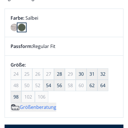
Farbauswahl:
aktuell ausgewählt:
Farbe:
Salbei
Farbe Salbei ausgewählt
Passform:
Regular Fit
Dieser Artikel hat die Passform Regular Fit. für Infor
Größenauswahl:
Größe:
nichts ausgewählt
24
25
26
27
28
29
30
31
32
48
50
52
54
56
58
60
62
64
98
102
106
Größenberatung