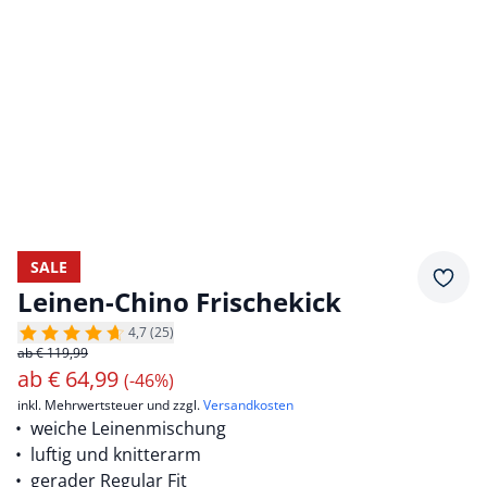
SALE
Merkz
Leinen-Chino Frischekick
4,7 (25)
ab € 119,99
ab
€
64,99
(-46%)
inkl. Mehrwertsteuer und zzgl.
Versandkosten
weiche Leinenmischung
luftig und knitterarm
gerader Regular Fit