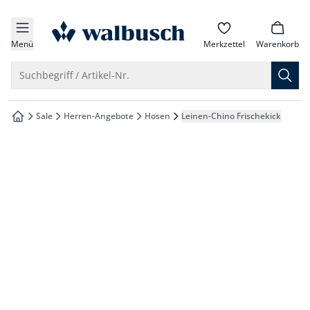
che springen
zur Startseite
vigation springen
Menü
Merkzettel
Warenkorb
inhalt springen
Suche öffnen
Suchbegriff / Artikel-Nr.
oter springen
Sale
Herren-Angebote
Hosen
Leinen-Chino Frischekick
zur Startseite
hnellanmeldung springen