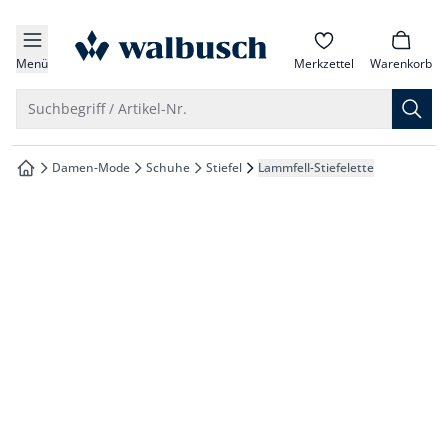
che springen
zur Startseite
vigation springen
Menü
Merkzettel
Warenkorb
inhalt springen
Suche öffnen
Suchbegriff / Artikel-Nr.
oter springen
Damen-Mode
Schuhe
Stiefel
Lammfell-Stiefelette
zur Startseite
hnellanmeldung springen