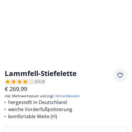
Lammfell-Stiefelette
Merkz
4,0 (3)
€
269,99
inkl. Mehrwertsteuer und zzgl.
Versandkosten
hergestellt in Deutschland
weiche Vorderfußpolsterung
komfortable Weite (H)