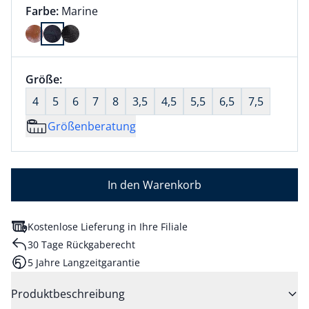
Farbauswahl:
aktuell ausgewählt:
Farbe:
Marine
Farbe Marine ausgewählt
Größenauswahl:
Größe:
nichts ausgewählt
4
5
6
7
8
3,5
4,5
5,5
6,5
7,5
Größenberatung
In den Warenkorb
Kostenlose Lieferung in Ihre Filiale
30 Tage Rückgaberecht
5 Jahre Langzeitgarantie
Produktbeschreibung