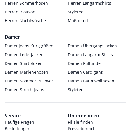
Herren Sommerhosen
Herren Langarmshirts
Herren Blouson
Styletec
Herren Nachtwäsche
Maßhemd
Damen
Damenjeans Kurzgrößen
Damen Übergangsjacken
Damen Lederjacken
Damen Langarm Shirts
Damen Shirtblusen
Damen Pullunder
Damen Marlenehosen
Damen Cardigans
Damen Sommer Pullover
Damen Baumwollhosen
Damen Strech Jeans
Styletec
Service
Unternehmen
Häufige Fragen
Filiale finden
Bestellungen
Pressebereich