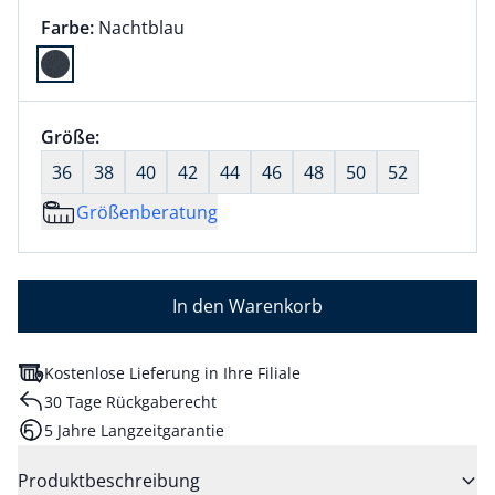
Farbauswahl:
aktuell ausgewählt:
Farbe:
Nachtblau
Farbe Nachtblau ausgewählt
Größenauswahl:
Größe:
nichts ausgewählt
36
38
40
42
44
46
48
50
52
Größenberatung
In den Warenkorb
Kostenlose Lieferung in Ihre Filiale
30 Tage Rückgaberecht
5 Jahre Langzeitgarantie
Produktbeschreibung