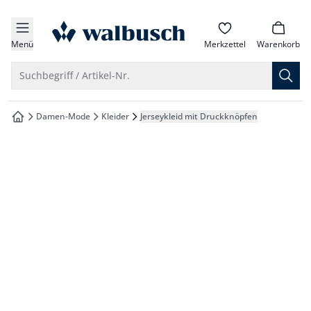
che springen
zur Startseite
vigation springen
Menü
Merkzettel
Warenkorb
inhalt springen
Suche öffnen
Suchbegriff / Artikel-Nr.
oter springen
Damen-Mode
Kleider
Jerseykleid mit Druckknöpfen
zur Startseite
hnellanmeldung springen