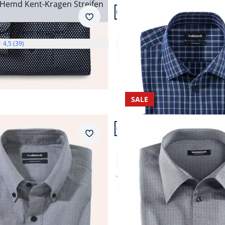
n 24.
Artikel 19 von 24.
ular Fit.
Passform Regular Fit.
Merkzettel
Regular Fit
Hemd Kent-Kragen
Bügelfreies Hemd mit Relax
4,5 (39)
5,0 (1)
ab
€ 69,99
SALE
n 24.
Artikel 23 von 24.
+2
ular Fit.
Passform Regular Fit.
Merkzettel
Regular Fit
nt-Kragen Button Down
Bügelfreies Hemd mit Relax
4,9 (67)
ab € 69,99
14%)
ab
€ 34,99
(-50%)