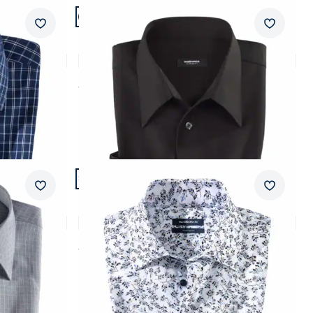
Artikel 20 von 24.
Passform Regular Fit.
Merkzettel
Merkzet
Regular Fit
-Kragen
Bügelfreies Hemd mit Relax-Kragen
4,3 (12)
ab
€ 69,99
Artikel 24 von 24.
Passform Regular Fit.
Merkzettel
Merkzet
Regular Fit
-Kragen
Extraglatt-Hemd Kent-Kragen
4,6 (5)
ab
€ 69,99