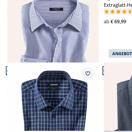
Extraglatt-Hemd Kent-Kragen
Extraglatt-
4,8 (57)
ab
€ 69,99
ab
€ 69,99
ANGEBOT
Artikel 13 von 24.
Artikel 14 vo
Passform Comfort Fit.
Passform Reg
Merkzettel
Comfort Fit
Regular Fit
Bügelfreies Hemd mit Relax-Kragen
Bügelfreies
5,0 (2)
ab
€ 69,99
Einzelpreis
€