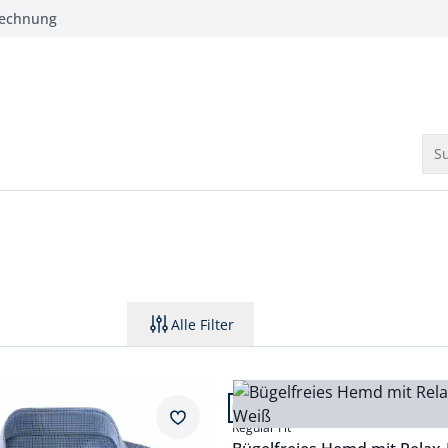
Rechnung
Su
Alle Filter
 24.
Artikel 3 von 24.
+4
fort Fit.
Passform Regular Fit.
Merkzettel
Regular Fit