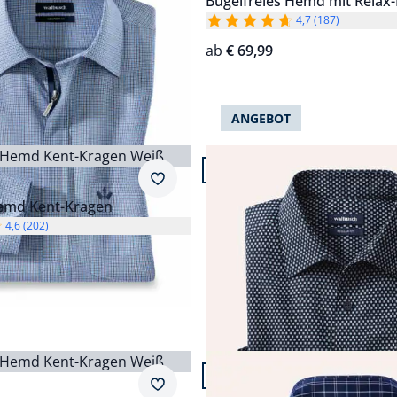
Hemd Zip & Go
Bügelfreies Hemd mit Relax
4,7 (48)
4,7 (187)
ab
€ 69,99
ANGEBOT
 24.
Artikel 7 von 24.
fort Fit.
Passform Comfort Fit.
Merkzettel
Comfort Fit
Hemd Kent-Kragen
Bügelfreies Hemd mit Relax
4,6 (202)
5,0 (8)
Einzelpreis
€ 69,99
n 24.
Artikel 11 von 24.
ular Fit.
Passform Comfort Fit.
Merkzettel
Comfort Fit