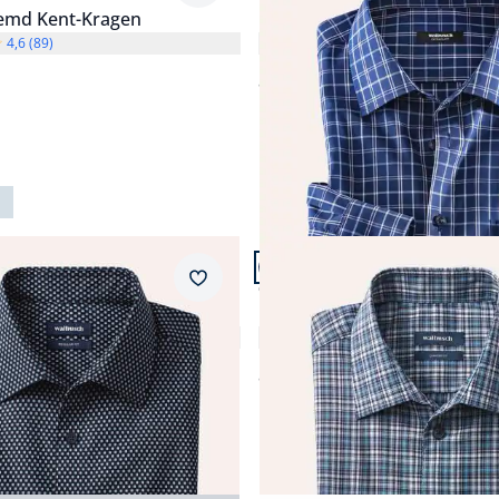
Hemd Kent-Kragen
Extraglatt-Hemd Kent-Krage
4,6 (89)
4,8 (36)
ab
€ 69,99
n 24.
Artikel 15 von 24.
ular Fit.
Passform Comfort Fit.
Merkzettel
Comfort Fit
 Hemd mit Relax-Kragen
Extraglatt-Hemd Tropical
4,7 (3)
5,0 (8)
 69,99
ab
€ 69,99