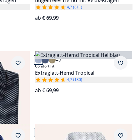
-Kragen
Bügelfreies Hemd mit Relax-Kragen
4,7 (811)
ab
€ 69,99
Artikel 8 von 24.
+2
Passform Comfort Fit.
Merkzettel
Merkzet
Comfort Fit
-Kragen
Extraglatt-Hemd Tropical
4,7 (130)
ab
€ 69,99
Artikel 12 von 24.
Passform Comfort Fit.
Merkzettel
Merkzet
Comfort Fit