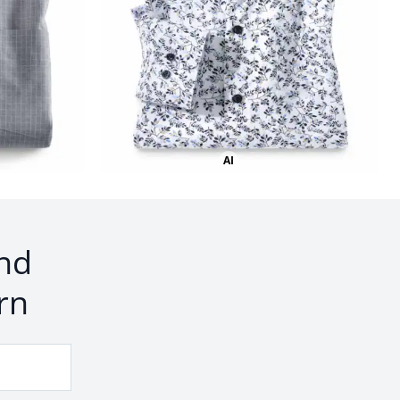
AI
Bild mit Hilfe von KI erstellt
nd
rn