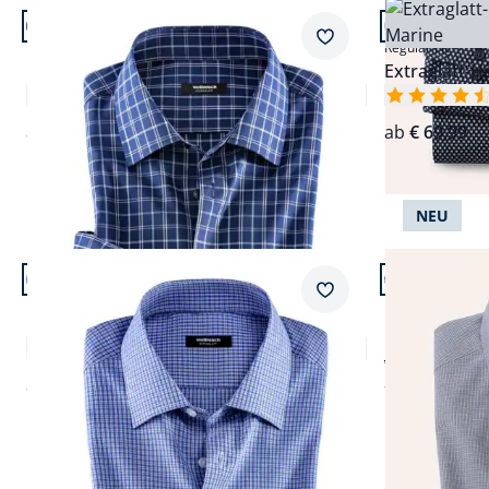
Artikel 17 von 24.
Artikel 18 vo
+2
Passform Regular Fit.
Passform Reg
Merkzettel
Regular Fit
Regular Fit
Extraglatt-Hemd Kent-Kragen
Extraglatt-
4,7 (36)
ab
€ 69,99
ab
€ 69,99
NEU
Artikel 21 von 24.
Artikel 22 vo
+1
Passform Regular Fit.
Passform Reg
Merkzettel
Regular Fit
Regular Fit
Extraglatt-Hemd Kent-Kragen
Hemd mit Ke
4,5 (4)
ab € 69,99
ab
€ 59,99
ab
€ 69,99
(-