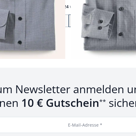
1
bis
24
von
33
Zurück
Weiter
zu Seite 2
um Newsletter anmelden u
inen
10 € Gutschein
siche
**
E-Mail-Adresse *