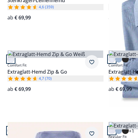
Stehkragen-Leinenhemd
Extraglatt-
4,6 (359)
ab
€ 69,99
ab
€ 69,99
Artikel 5 von 24.
Artikel 6 von
+1
Passform Comfort Fit.
Passform Com
Merkzettel
Comfort Fit
Comfort Fit
Extraglatt-Hemd Zip & Go
Extraglatt-
4,7 (70)
ab
€ 69,99
ab
€ 69,99
Artikel 9 von 24.
Artikel 10 vo
+2
+1
Passform Comfort Fit.
Passform Reg
Merkzettel
Comfort Fit
Regular Fit