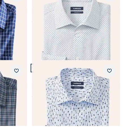
n
Bügelfreies Hemd mit Relax-Kragen
5,0 (1)
ab
€ 69,99
Artikel 16 von 24.
Passform Regular Fit.
Merkzettel
Merkzet
Regular Fit
Bügelfreies Hemd mit Relax-Kragen
5,0 (1)
ab
€ 69,99