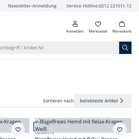
Newsletter-Anmeldung
Service-Hotline:
0212 221011-12
anrufen
Anmelden
Merkzettel
Warenkorb
Suche öffnen
chbegriff / Artikel-Nr.
Sortieren nach
beliebteste Artikel
Artikel 4 von 24.
+9
Passform Comfort Fit.
Merkzettel
Merkzet
Comfort Fit