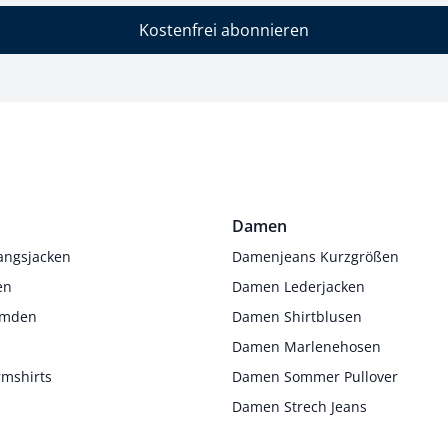
Kostenfrei abonnieren
Damen
angsjacken
Damenjeans Kurzgrößen
en
Damen Lederjacken
Hemden
Damen Shirtblusen
s
Damen Marlenehosen
rmshirts
Damen Sommer Pullover
Damen Strech Jeans