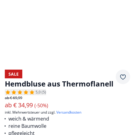
SALE
Merkz
Hemdbluse aus Thermoflanell
5,0 (5)
ab € 69,99
ab
€
34,99
(-50%)
inkl. Mehrwertsteuer und zzgl.
Versandkosten
weich & wärmend
reine Baumwolle
pflegeleicht