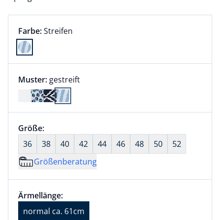
Farbauswahl:
aktuell ausgewählt:
Farbe:
Streifen
Farbe Streifen ausgewählt
Muster:
gestreift
Größenauswahl:
Größe:
nichts ausgewählt
36
38
40
42
44
46
48
50
52
Größenberatung
Größenauswahl:
Ärmellänge normal ca. 61cm ausgewählt
Ärmellänge:
aktuell ausgewählt: normal ca. 61cm
normal ca. 61cm