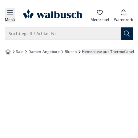
che springen
zur Startseite
vigation springen
Menü
Merkzettel
Warenkorb
inhalt springen
Suche öffnen
Suchbegriff / Artikel-Nr.
oter springen
Sale
Damen-Angebote
Blusen
Hemdbluse aus Thermoflanell
zur Startseite
hnellanmeldung springen