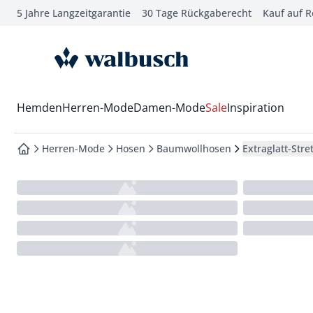
5 Jahre Langzeitgarantie
30 Tage Rückgaberecht
Kauf auf 
che springen
vigation springen
zur Startseite
inhalt springen
oter springen
Wechsel in das Menü mit Pfeil-Runter Taste
Hemden
Herren-Mode
Damen-Mode
Sale
Inspiration
hnellanmeldung springen
Herren-Mode
Hosen
Baumwollhosen
Extraglatt-Str
zur Startseite