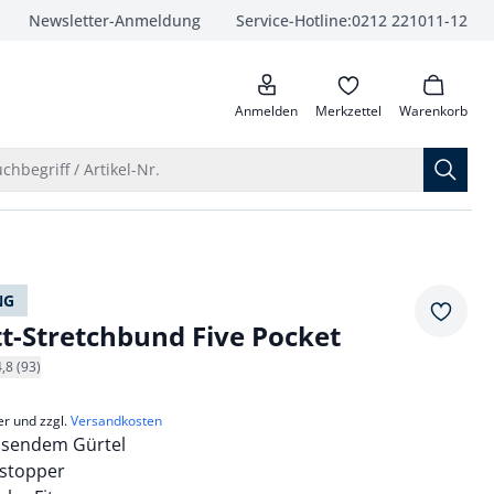
Newsletter-Anmeldung
Service-Hotline:
0212 221011-12
anrufen
Anmelden
Merkzettel
Warenkorb
Suche öffnen
chbegriff / Artikel-Nr.
NG
Merkze
tt-Stretchbund Five Pocket
4,8 (93)
er und zzgl.
Versandkosten
assendem Gürtel
stopper