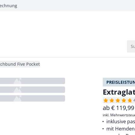
Rechnung
Su
etchbund Five Pocket
PREISLEISTU
Extragla
ab
€
119,99
inkl. Mehrwertsteu
inklusive p
mit Hemden