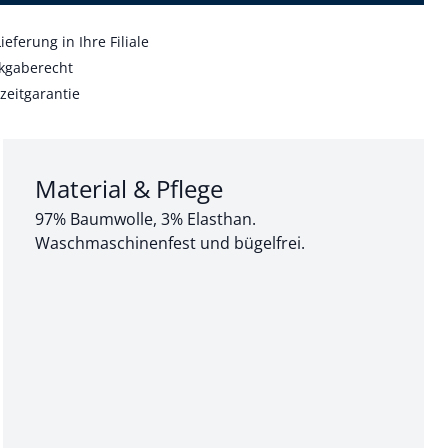
ieferung in Ihre Filiale
kgaberecht
zeitgarantie
Abschnitt 3 von 3:
Material & Pflege
97% Baumwolle, 3% Elasthan.
Waschmaschinenfest und bügelfrei.