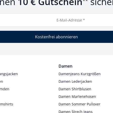
inen
10 € Gutschein
siche
**
E-Mail-Adresse *
Kostenfrei abonnieren
Damen
angsjacken
Damenjeans Kurzgrößen
en
Damen Lederjacken
Hemden
Damen Shirtblusen
s
Damen Marlenehosen
rmshirts
Damen Sommer Pullover
Damen Strech Jeans