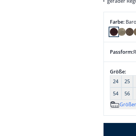
gerader Regu
Farbauswah
aktu
Farbe:
Baro
Farbe Baro
Passform:
R
Dieser Arti
Größenaus
Größe:
nic
24
25
54
56
Größe