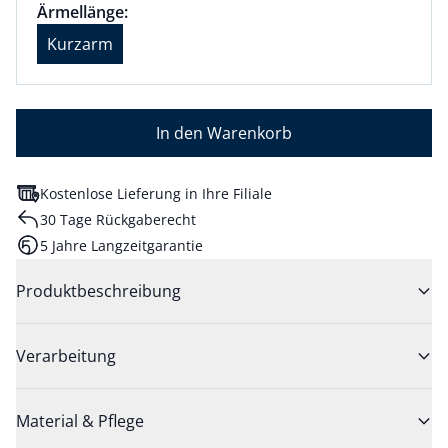
Größenauswahl:
Ärmellänge Kurzarm ausgewählt
Ärmellänge:
aktuell ausgewählt: Kurzarm
Kurzarm
In den Warenkorb
Kostenlose Lieferung in Ihre Filiale
30 Tage Rückgaberecht
5 Jahre Langzeitgarantie
Produktbeschreibung
Verarbeitung
Material & Pflege