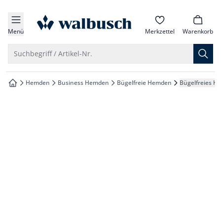
che springen
zur Startseite
vigation springen
Menü
Merkzettel
Warenkorb
inhalt springen
Suche öffnen
Suchbegriff / Artikel-Nr.
oter springen
Hemden
Business Hemden
Bügelfreie Hemden
Bügelfreies H
zur Startseite
hnellanmeldung springen