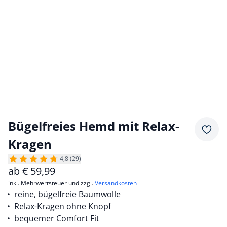
Bügelfreies Hemd mit Relax-
Merkz
Kragen
4,8 (29)
ab
€
59,99
inkl. Mehrwertsteuer und zzgl.
Versandkosten
reine, bügelfreie Baumwolle
Relax-Kragen ohne Knopf
bequemer Comfort Fit