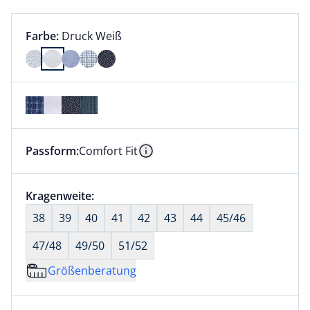
Farbauswahl:
aktuell ausgewählt:
Farbe:
Druck Weiß
Farbe Druck Weiß ausgewählt
Passform:
Comfort Fit
Dieser Artikel hat die Passform Comfort Fit. für Info
Information
Größenauswahl:
Kragenweite:
nichts ausgewählt
38
39
40
41
42
43
44
45/46
47/48
49/50
51/52
Größenberatung