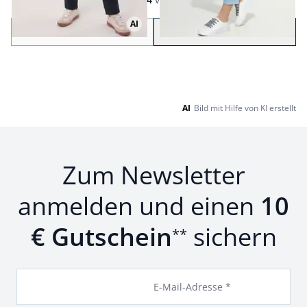
Seite 1 geladen. Zeige Produkte 1 bis 24 von 133.
AI
Zurück
Weiter
zu Seite 2
AI
Bild mit Hilfe von KI erstellt
Zum Newsletter
anmelden und einen
10
€ Gutschein
sichern
**
E-Mail-Adresse *