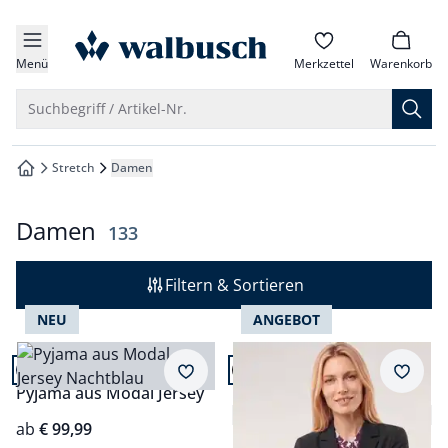
che springen
zur Startseite
vigation springen
Menü
Merkzettel
Warenkorb
inhalt springen
Suche öffnen
Suchbegriff / Artikel-Nr.
oter springen
Stretch
Damen
zur Startseite
hnellanmeldung springen
Damen
Ergebnisse
133
Filtern & Sortieren
NEU
ANGEBOT
Artikel 1 von 24.
Artikel 2 von 24.
Merkzettel
Merkz
Pyjama aus Modal Jersey
Kofferblazer Deluxe
4,8 (17)
ab
€ 99,99