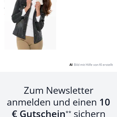
ab € 129,00
ab
€ 69,99
(-46%)
Seite 1 geladen. Zeige Produkte 1 bis 9 von 9.
AI
Bild mit Hilfe von KI erstellt
Zum Newsletter
anmelden und einen
10
€ Gutschein
sichern
**