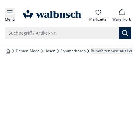
che springen
zur Startseite
vigation springen
Menü
Merkzettel
Warenkorb
inhalt springen
Suche öffnen
Suchbegriff / Artikel-Nr.
oter springen
Damen-Mode
Hosen
Sommerhosen
Bundfaltenhose aus Lein
zur Startseite
hnellanmeldung springen