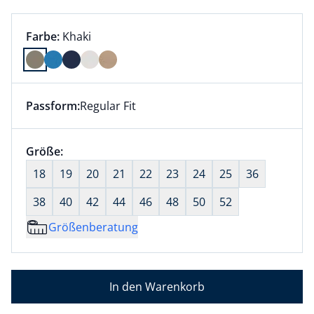
Farbauswahl:
aktuell ausgewählt:
Farbe:
Khaki
Farbe Khaki ausgewählt
Passform:
Regular Fit
Dieser Artikel hat die Passform Regular Fit. für Infor
Größenauswahl:
Größe:
nichts ausgewählt
18
19
20
21
22
23
24
25
36
38
40
42
44
46
48
50
52
Größenberatung
In den Warenkorb