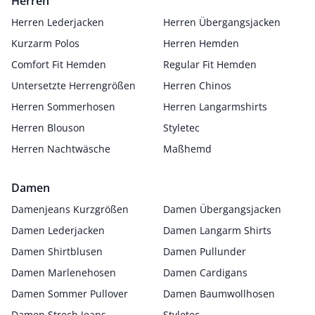
Herren
Herren Lederjacken
Herren Übergangsjacken
Kurzarm Polos
Herren Hemden
Comfort Fit Hemden
Regular Fit Hemden
Untersetzte Herrengrößen
Herren Chinos
Herren Sommerhosen
Herren Langarmshirts
Herren Blouson
Styletec
Herren Nachtwäsche
Maßhemd
Damen
Damenjeans Kurzgrößen
Damen Übergangsjacken
Damen Lederjacken
Damen Langarm Shirts
Damen Shirtblusen
Damen Pullunder
Damen Marlenehosen
Damen Cardigans
Damen Sommer Pullover
Damen Baumwollhosen
Damen Strech Jeans
Styletec