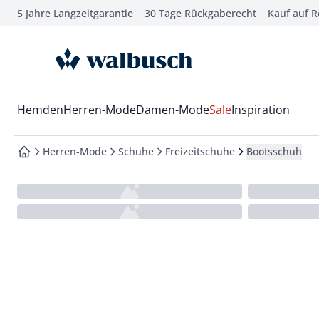
5 Jahre Langzeitgarantie
30 Tage Rückgaberecht
Kauf auf 
che springen
vigation springen
zur Startseite
inhalt springen
oter springen
Wechsel in das Menü mit Pfeil-Runter Taste
Hemden
Herren-Mode
Damen-Mode
Sale
Inspiration
hnellanmeldung springen
Herren-Mode
Schuhe
Freizeitschuhe
Bootsschuh
zur Startseite