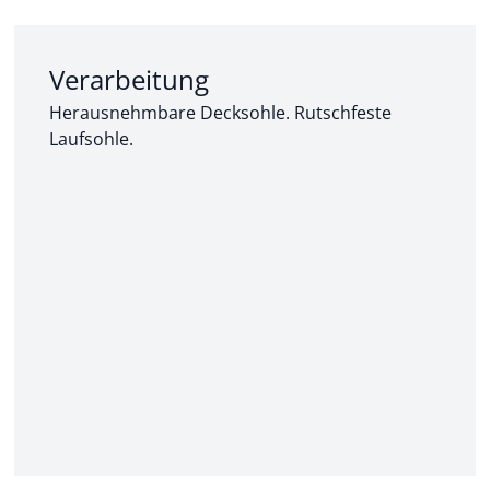
Abschnitt 2 von 3:
Verarbeitung
Herausnehmbare Decksohle. Rutschfeste
Laufsohle.