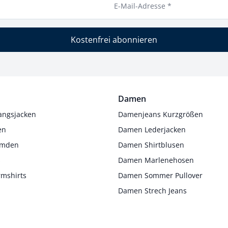
E-Mail-Adresse *
Kostenfrei abonnieren
Damen
angsjacken
Damenjeans Kurzgrößen
en
Damen Lederjacken
Hemden
Damen Shirtblusen
s
Damen Marlenehosen
rmshirts
Damen Sommer Pullover
Damen Strech Jeans