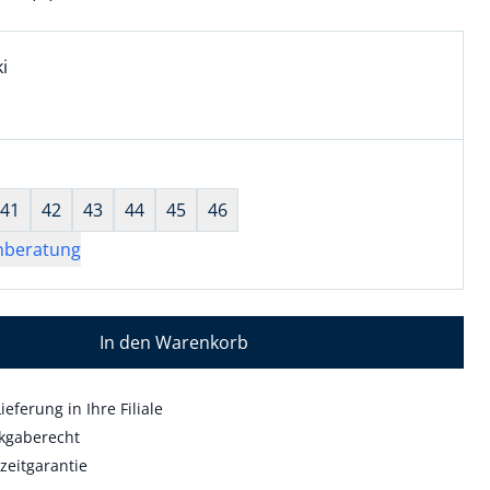
l:
ell ausgewählt:
i
i ausgewählt
wahl:
hts ausgewählt
41
42
43
44
45
46
nberatung
In den Warenkorb
ieferung in Ihre Filiale
kgaberecht
zeitgarantie