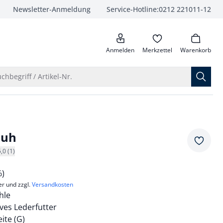
Newsletter-Anmeldung
Service-Hotline:
0212 221011-12
anrufen
Anmelden
Merkzettel
Warenkorb
Suche öffnen
chbegriff / Artikel-Nr.
huh
Merkze
5,0 (1)
%)
er und zzgl.
Versandkosten
hle
ves Lederfutter
te (G)