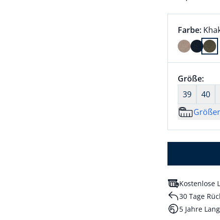
Farbauswah
aktu
Farbe:
Khak
Farbe Khak
Größenaus
Größe:
nic
39
40
Größe
Kostenlose L
30 Tage Rüc
5 Jahre Lang