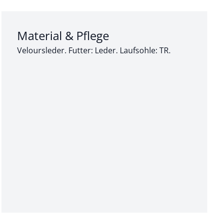
Abschnitt 3 von 3:
Material & Pflege
Veloursleder. Futter: Leder. Laufsohle: TR.