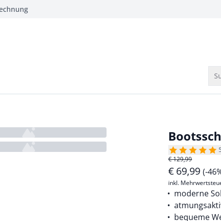
Rechnung
Su
Bootssc
€ 129,99
€
69,99
(-46
inkl. Mehrwertsteu
moderne So
atmungsakti
bequeme Wei