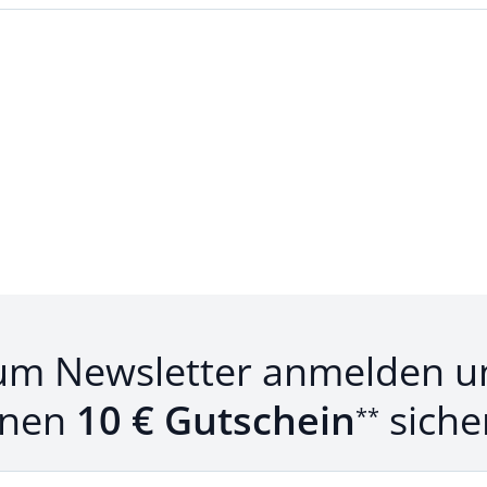
um Newsletter anmelden u
inen
10 € Gutschein
siche
**