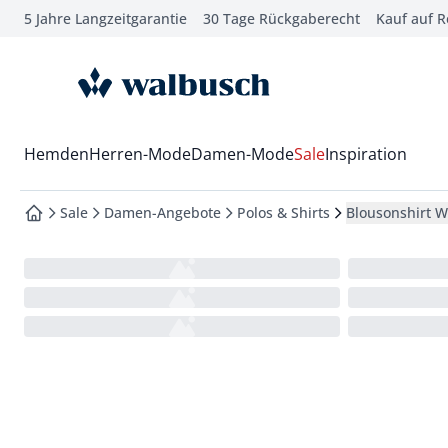
5 Jahre Langzeitgarantie
30 Tage Rückgaberecht
Kauf auf 
che springen
vigation springen
zur Startseite
inhalt springen
oter springen
Wechsel in das Menü mit Pfeil-Runter Taste
Hemden
Herren-Mode
Damen-Mode
Sale
Inspiration
hnellanmeldung springen
Sale
Damen-Angebote
Polos & Shirts
Blousonshirt W
zur Startseite