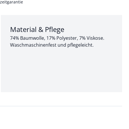
zeitgarantie
Abschnitt 3 von 3:
Material & Pflege
74% Baumwolle, 17% Polyester, 7% Viskose.
Waschmaschinenfest und pflegeleicht.