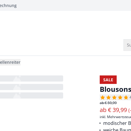
Rechnung
Su
ellenreiter
SALE
Blousons
ab € 59,99
ab
€
39,99
(
inkl. Mehrwertsteu
modischer B
weiche Bau