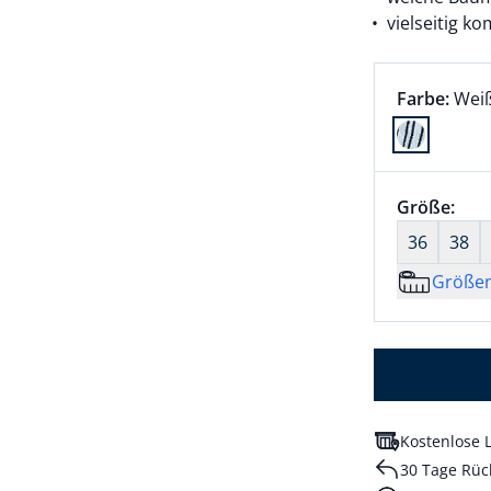
vielseitig k
Farbauswah
aktu
Farbe:
Wei
Farbe Weiß
Größenaus
Größe:
nic
36
38
Größe
Kostenlose L
30 Tage Rüc