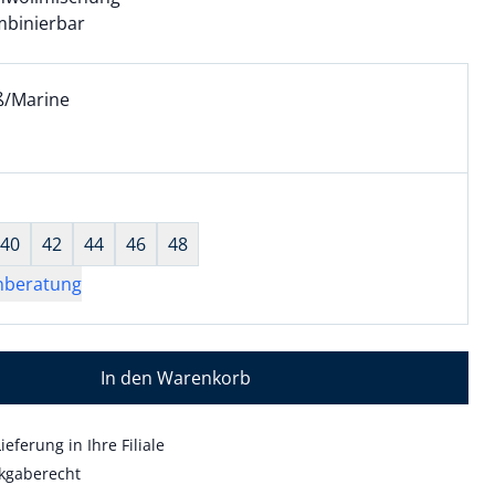
ombinierbar
l:
ell ausgewählt:
ß/Marine
/Marine ausgewählt
wahl:
hts ausgewählt
40
42
44
46
48
nberatung
In den Warenkorb
ieferung in Ihre Filiale
kgaberecht