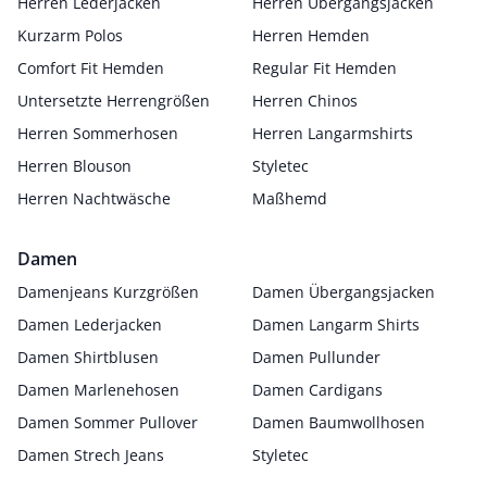
Herren Lederjacken
Herren Übergangsjacken
Kurzarm Polos
Herren Hemden
Comfort Fit Hemden
Regular Fit Hemden
Untersetzte Herrengrößen
Herren Chinos
Herren Sommerhosen
Herren Langarmshirts
Herren Blouson
Styletec
Herren Nachtwäsche
Maßhemd
Damen
Damenjeans Kurzgrößen
Damen Übergangsjacken
Damen Lederjacken
Damen Langarm Shirts
Damen Shirtblusen
Damen Pullunder
Damen Marlenehosen
Damen Cardigans
Damen Sommer Pullover
Damen Baumwollhosen
Damen Strech Jeans
Styletec