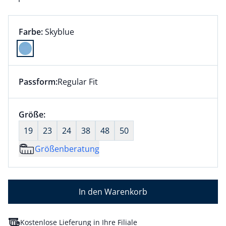
Farbauswahl:
aktuell ausgewählt:
Farbe:
Skyblue
Farbe Skyblue ausgewählt
Passform:
Regular Fit
Dieser Artikel hat die Passform Regular Fit. für Infor
Größenauswahl:
Größe:
nichts ausgewählt
19
23
24
38
48
50
Größenberatung
In den Warenkorb
Kostenlose Lieferung in Ihre Filiale