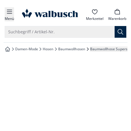
che springen
zur Startseite
vigation springen
Menü
Merkzettel
Warenkorb
inhalt springen
Suche öffnen
Suchbegriff / Artikel-Nr.
oter springen
Damen-Mode
Hosen
Baumwollhosen
Baumwollhose Supersof
zur Startseite
hnellanmeldung springen