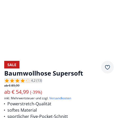
SALE
Merkz
Baumwollhose Supersoft
4,2 (13)
ab € 89,99
ab
€
54,99
(-39%)
inkl. Mehrwertsteuer und zzgl.
Versandkosten
Powerstretch-Qualität
softes Material
sportlicher Five-Pocket-Schnitt