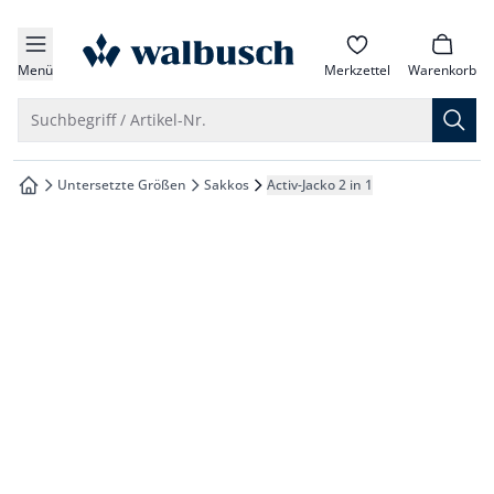
che springen
zur Startseite
vigation springen
Menü
Merkzettel
Warenkorb
inhalt springen
Suche öffnen
Suchbegriff / Artikel-Nr.
oter springen
Untersetzte Größen
Sakkos
Activ-Jacko 2 in 1
zur Startseite
hnellanmeldung springen