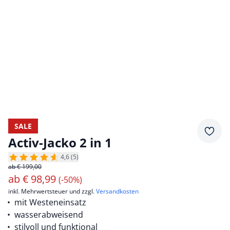
SALE
Merkz
Activ-Jacko 2 in 1
4,6 (5)
ab € 199,00
ab
€
98,99
(-50%)
inkl. Mehrwertsteuer und zzgl.
Versandkosten
mit Westeneinsatz
wasserabweisend
stilvoll und funktional