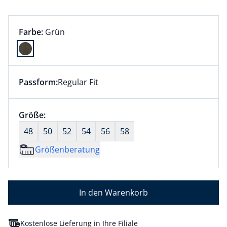
Farbauswahl:
aktuell ausgewählt:
Farbe:
Grün
Farbe Grün ausgewählt
Passform:
Regular Fit
Dieser Artikel hat die Passform Regular Fit. für Infor
Größenauswahl:
Größe:
nichts ausgewählt
48
50
52
54
56
58
Größenberatung
In den Warenkorb
Kostenlose Lieferung in Ihre Filiale