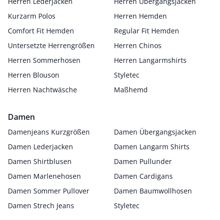
Herren Lederjacken
Herren Übergangsjacken
Kurzarm Polos
Herren Hemden
Comfort Fit Hemden
Regular Fit Hemden
Untersetzte Herrengrößen
Herren Chinos
Herren Sommerhosen
Herren Langarmshirts
Herren Blouson
Styletec
Herren Nachtwäsche
Maßhemd
Damen
Damenjeans Kurzgrößen
Damen Übergangsjacken
Damen Lederjacken
Damen Langarm Shirts
Damen Shirtblusen
Damen Pullunder
Damen Marlenehosen
Damen Cardigans
Damen Sommer Pullover
Damen Baumwollhosen
Damen Strech Jeans
Styletec