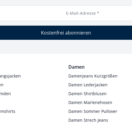
E-Mail-Adresse *
Kostenfrei abonnieren
Damen
angsjacken
Damenjeans Kurzgrößen
en
Damen Lederjacken
Hemden
Damen Shirtblusen
s
Damen Marlenehosen
rmshirts
Damen Sommer Pullover
Damen Strech Jeans