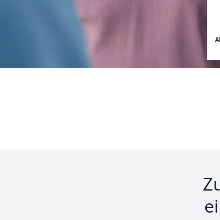
A
Z
e