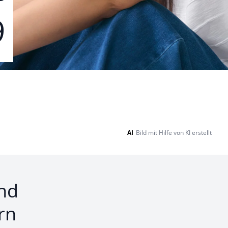
9
AI
Bild mit Hilfe von KI erstellt
nd
rn