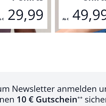
29,99
49,9
b €
Ab €
um Newsletter anmelden u
inen
10 € Gutschein
siche
**