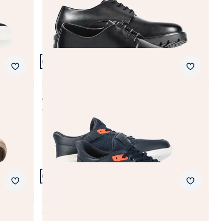
Artikel 6 von 21.
Merkzettel
Merkzet
Ultraleicht Sneaker Mühelos
4,4 (37)
€ 99,99
€ 89,99
(-10%)
Artikel 9 von 21.
Merkzettel
Merkzet
Ultraleicht Derby Mühelos
4,8 (4)
€ 99,99