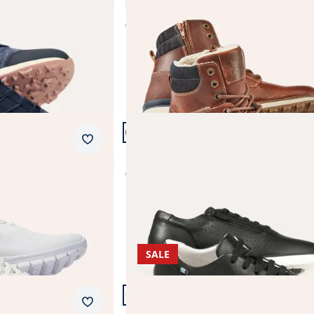
4,4 (82)
€ 139,99
Artikel 17 von 21.
Merkzettel
ht
Smart Sneaker Wasserabweisend
€ 149,99
SALE
Artikel 20 von 21.
+1
Merkzettel
Komfort Perfo Sneaker