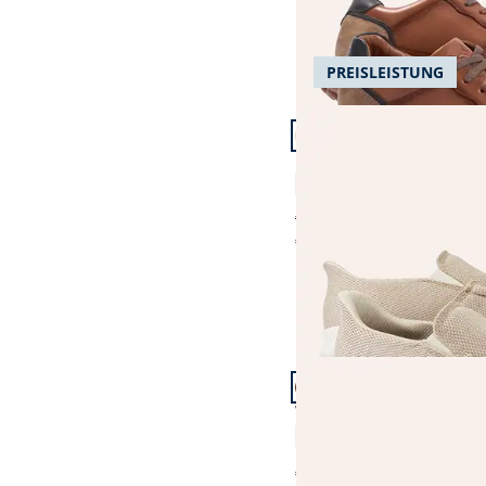
PREISLEISTUNG
Artikel 4 von 21.
+2
Komfortslipper Mühel
4,6 (74)
€ 89,99
€ 79,99
(-11%)
Artikel 7 von 21.
Wasserdichter Sneaker
4,6 (7)
€ 99,99