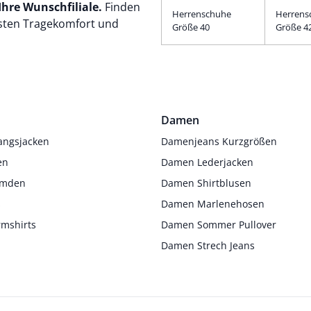
Ihre Wunschfiliale.
Finden
Herrenschuhe
Herrens
esten Tragekomfort und
Größe 40
Größe 4
Damen
angsjacken
Damenjeans Kurzgrößen
en
Damen Lederjacken
Hemden
Damen Shirtblusen
s
Damen Marlenehosen
rmshirts
Damen Sommer Pullover
Damen Strech Jeans