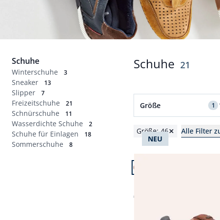
Schuhe
Schuhe
Ergebnis
21
Winterschuhe
3
Sneaker
13
Slipper
7
Filter für Größe 46 an
Freizeitschuhe
21
Größe
1
Schnürschuhe
11
Wasserdichte Schuhe
Schuhgrößen
2
Größe: 46
Alle Filter 
Schuhe für Einlagen
18
NEU
39
40
41
42
Sommerschuhe
8
Artikel 1 von 21.
43
44
45
46
Leder Sneaker
Abbrechen
€ 99,99