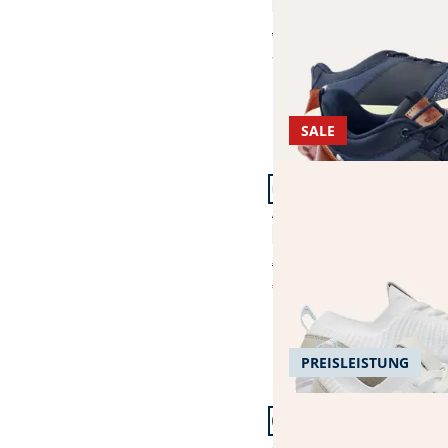
4,6 (9)
ab € 99,99
ab
€ 99,95
SALE
Artikel 16 von 21.
Aktiv-Sneaker Ultraleic
4,8 (43)
€ 79,99
€ 49,99
(-38%)
PREISLEISTUNG
Artikel 19 von 21.
Aquastop Sneaker