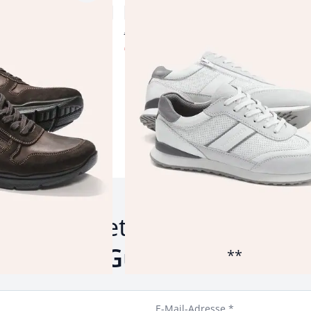
4,6 (139)
€ 99,99
€ 59,99
(-40%)
Produkte 1 bis 21 von 21.
um Newsletter anmelden u
inen
10 € Gutschein
siche
**
E-Mail-Adresse *