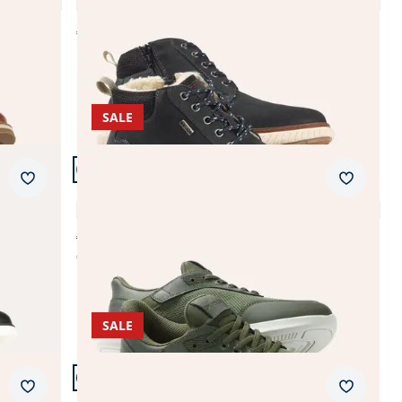
4,8 (27)
€ 139,99
SALE
Artikel 18 von 21.
Merkzettel
Merkzet
Ultraleicht Sneaker Mühelos
3,9 (15)
€ 99,99
€ 49,99
(-50%)
SALE
Artikel 21 von 21.
Merkzettel
Merkzet
Retro-Sneaker