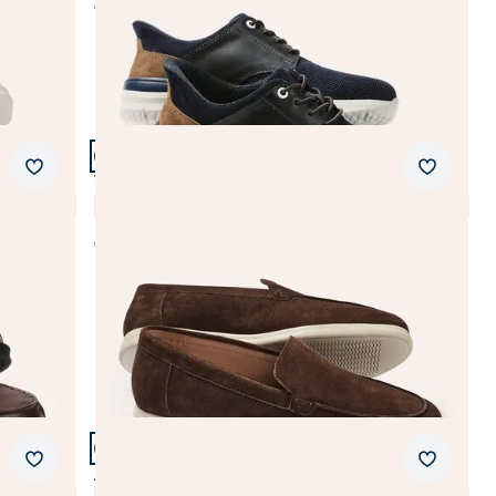
€ 89,99
(-10%)
Artikel 12 von 21.
+1
Merkzettel
Merkzet
Velours-Loafer
4,3 (8)
€ 129,99
Artikel 15 von 21.
Merkzettel
Merkzet
Aquastop Thermo HighTop