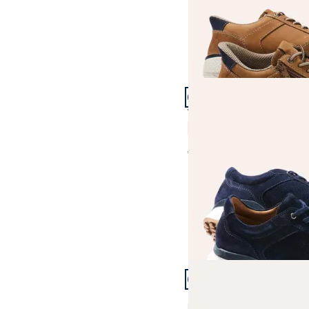
Artikel 10 von 21.
+1
Velours Perfo Sneaker
4,8 (6)
€ 119,99
Artikel 13 von 21.
Materialmix Sneaker 