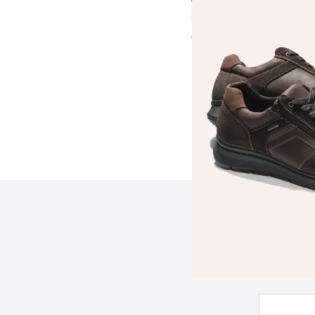
4,4 (196)
€ 99,99
Seite 1 geladen. Zeige 
Z
e