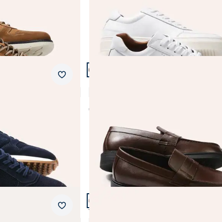
Artikel 11 von 21.
Merkzettel
Classic Loafer
4,1 (8)
€ 139,99
Artikel 14 von 21.
Merkzettel
Mühelos
Thermo Stiefel