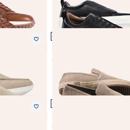
Schwarz
wasserdicht
Weiß
ultraleicht
Abbrechen
Abbrechen
wasserabweisend
Artikel 5 von 21.
Merkzettel
os
Espadrilles
5,0 (4)
€ 89,99
Artikel 8 von 21.
Merkzettel
Classic-Tennis Sneaker
3,7 (3)
€ 119,99