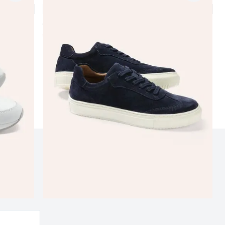
4,8 (4)
€ 119,99
€ 69,99
(-42%)
nd
rn